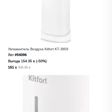
Увлажнитель Воздуха Kitfort KT-3859
Лот
#54096
Выгода 154.35 ƃ (-50%)
151 ƃ
305.35 ƃ