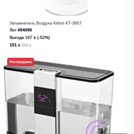
Увлажнитель Воздуха Kitfort KT-3857
Лот
#54095
Выгода 167 ƃ (-52%)
151 ƃ
318 ƃ
Распродажа