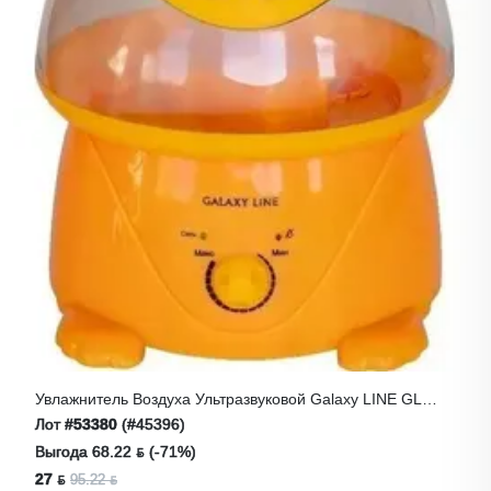
Увлажнитель Воздуха Ультразвуковой Galaxy LINE GL
8010 Оранжевый
Лот
#53380
(#45396)
Выгода 68.22 ƃ (-71%)
27 ƃ
95.22 ƃ