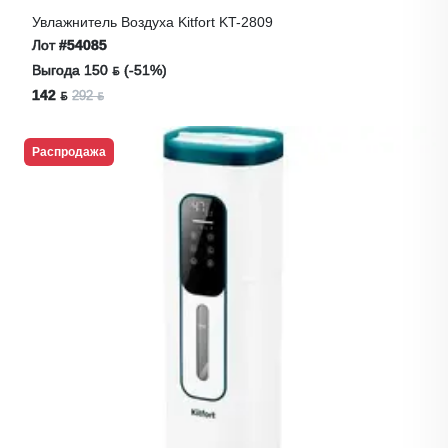
Увлажнитель Воздуха Kitfort KT-2809
Лот
#54085
Выгода 150 ƃ (-51%)
142 ƃ
292 ƃ
Распродажа