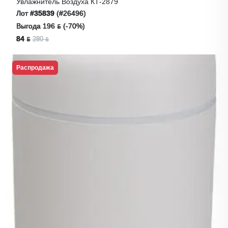
Увлажнитель Воздуха КТ-2879
Лот
#35839
(#26496)
Выгода 196 ƃ (-70%)
84 ƃ
280 ƃ
Распродажа