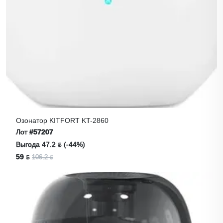
Озонатор KITFORT KT-2860
Лот
#57207
Выгода 47.2 ƃ (-44%)
59 ƃ
106.2 ƃ