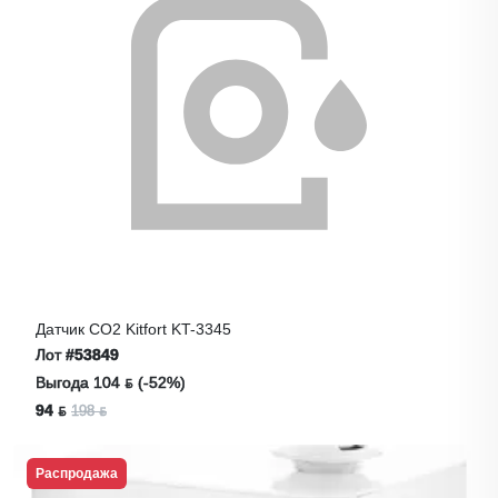
Датчик CO2 Kitfort KT-3345
Лот
#53849
Выгода 104 ƃ (-52%)
94 ƃ
198 ƃ
Распродажа