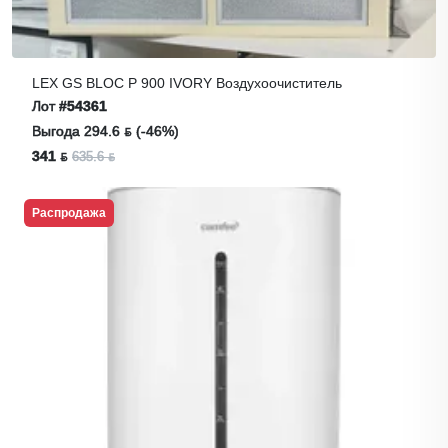
LEX GS BLOC P 900 IVORY Воздухоочиститель
Лот
#54361
Выгода 294.6 ƃ (-46%)
341 ƃ
635.6 ƃ
Распродажа