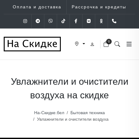
Оплата и доставка
Рассрочка и кредиты
Instagram
Telegram
Viber
Tik-Tok
Facebook
VK
OK
+375 (29
0
Увлажнители и очистители
воздуха на скидке
На-Скидке.бел
Бытовая техника
Увлажнители и очистители воздуха