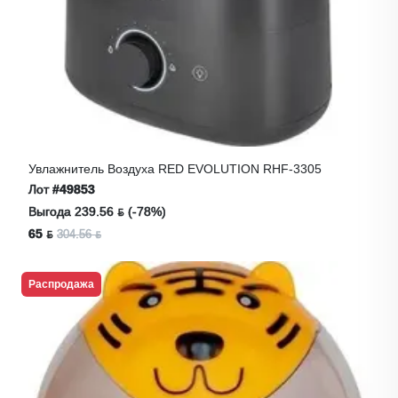
Увлажнитель Воздуха RED EVOLUTION RHF-3305
Лот
#49853
Выгода 239.56 ƃ (-78%)
65 ƃ
304.56 ƃ
Распродажа