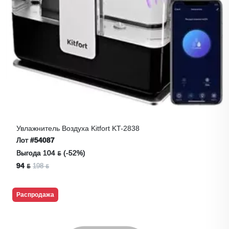
Увлажнитель Воздуха Kitfort KT-2838
Лот
#54087
Выгода 104 ƃ (-52%)
94 ƃ
198 ƃ
Распродажа