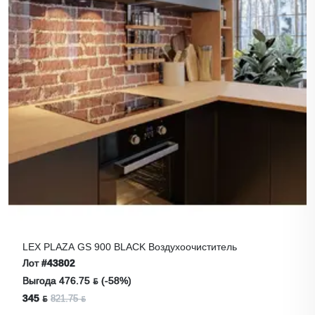
LEX PLAZA GS 900 BLACK Воздухоочиститель
Лот
#43802
Выгода 476.75 ƃ (-58%)
345 ƃ
821.75 ƃ