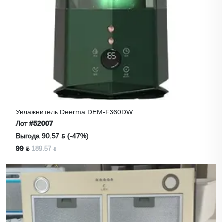
Увлажнитель Deerma DEM-F360DW
Лот
#52007
Выгода 90.57 ƃ (-47%)
99 ƃ
189.57 ƃ