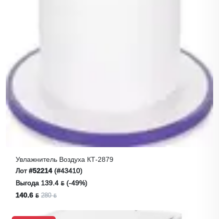
Увлажнитель Воздуха КТ-2879
Лот
#52214
(#43410)
Выгода 139.4 ƃ (-49%)
140.6 ƃ
280 ƃ