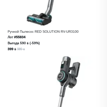
Ручной Пылесос RED SOLUTION RV-UR3100
Лот
#55834
Выгода 590 ƃ (-59%)
399 ƃ
989 ƃ