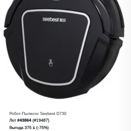
Робот-Пылесос Seebest D730
Лот
#43864
(#19487)
Выгода 375 ƃ (-75%)