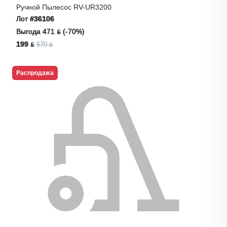
Ручной Пылесос RV-UR3200
Лот
#36106
Выгода 471 ƃ (-70%)
199 ƃ
670 ƃ
Распродажа