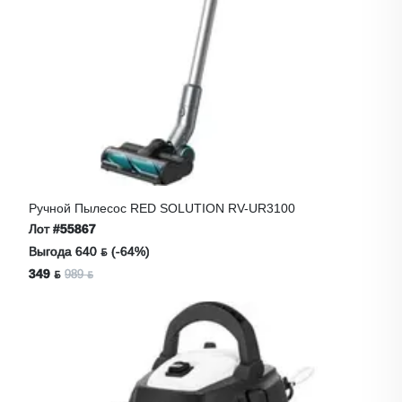
Ручной Пылесос RED SOLUTION RV-UR3100
Лот
#55867
Выгода 640 ƃ (-64%)
349 ƃ
989 ƃ