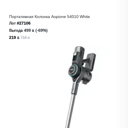
Портативная Колонка Aopione 54010 White
Лот
#27106
Выгода 499 ƃ (-69%)
219 ƃ
718 ƃ