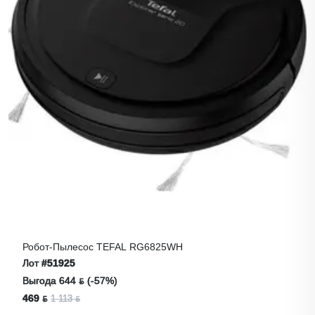
Робот-Пылесос TEFAL RG6825WH
Лот
#51925
Выгода 644 ƃ (-57%)
469 ƃ
1 113 ƃ