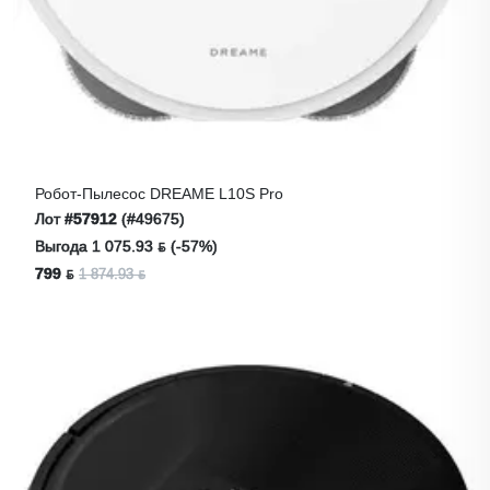
Робот-Пылесос DREAME L10S Pro
Лот
#57912
(#49675)
Выгода 1 075.93 ƃ (-57%)
799 ƃ
1 874.93 ƃ