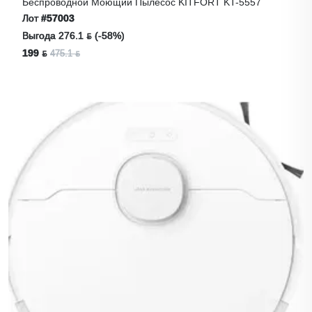
Беспроводной Моющий Пылесос KITFORT KT-5557
Лот
#57003
Выгода 276.1 ƃ (-58%)
199 ƃ
475.1 ƃ