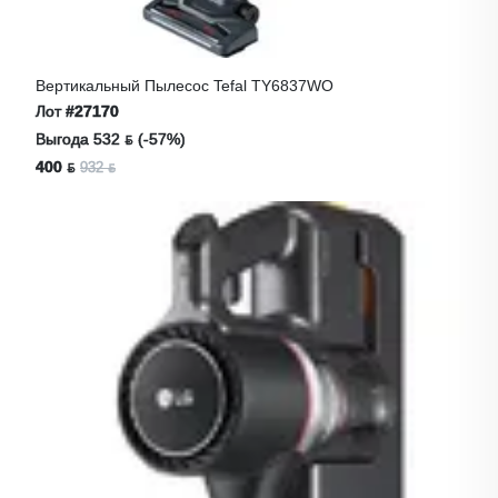
Вертикальный Пылесос Tefal TY6837WO
Лот
#27170
Выгода 532 ƃ (-57%)
400 ƃ
932 ƃ