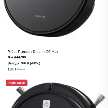
Робот-Пылесос Dreame D9 Max
Лот
#44780
Выгода 766 ƃ (-80%)
183 ƃ
949 ƃ
Распродажа