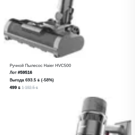
Ручной Пылесос Haier HVC500
Лот
#59516
Выгода 693.5 ƃ (-58%)
499 ƃ
1 192.5 ƃ