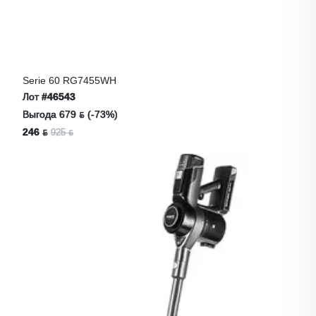
Serie 60 RG7455WH
Лот
#46543
Выгода 679 ƃ (-73%)
246 ƃ
925 ƃ