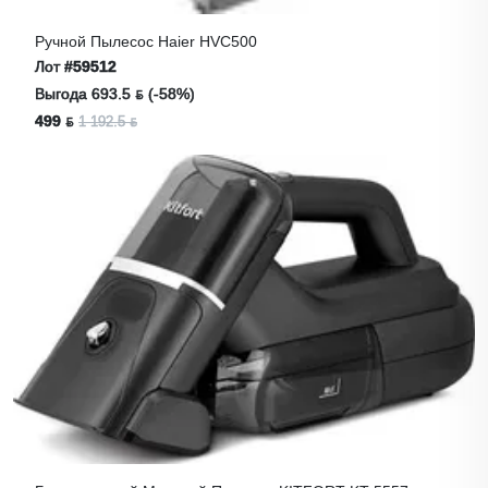
Ручной Пылесос Haier HVC500
Лот
#59512
Выгода 693.5 ƃ (-58%)
499 ƃ
1 192.5 ƃ