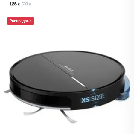
125 ƃ
500 ƃ
Распродажа