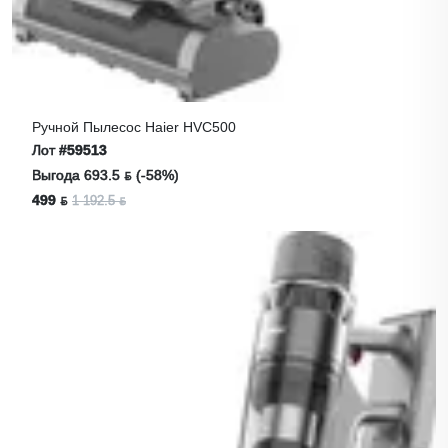
Ручной Пылесос Haier HVC500
Лот
#59513
Выгода 693.5 ƃ (-58%)
499 ƃ
1 192.5 ƃ