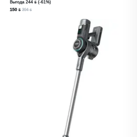
Выгода 244 ƃ (-61%)
150 ƃ
394 ƃ