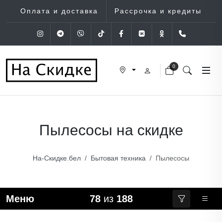
Оплата и доставка
Рассрочка и кредиты
Instagram
Telegram
Viber
Tik-Tok
Facebook
VK
OK
+375 (29
0
Пылесосы на скидке
На-Скидке.бел
Бытовая техника
Пылесосы
Меню
78
из
188