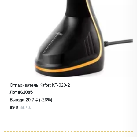
Отпариватель Kitfort KT-929-2
Лот
#61095
Выгода 20.7 ƃ (-23%)
69 ƃ
89.7 ƃ