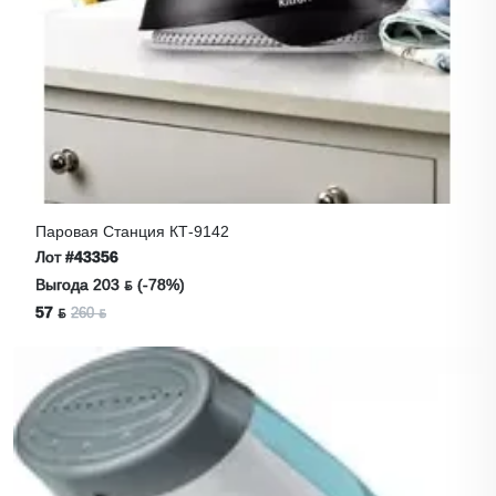
Паровая Станция КТ-9142
Лот
#43356
Выгода 203 ƃ (-78%)
57 ƃ
260 ƃ