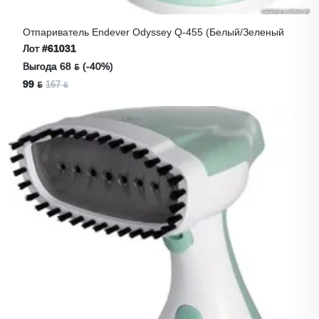
Отпариватель Endever Odyssey Q-455 (белый/зеленый
Лот
#61031
Выгода 68 ƃ (-40%)
99 ƃ
167 ƃ