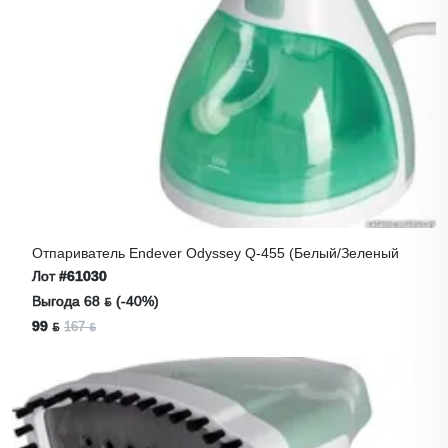
Отпариватель Endever Odyssey Q-455 (белый/зеленый
Лот
#61030
Выгода 68 ƃ (-40%)
99 ƃ
167 ƃ