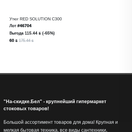
Утюг RED SOLUTION C300
Лот
#46704
Выгода 115.44 ƃ (-65%)
60 ƃ
175.44 ƃ
"На-скидке.Бел" - крупнейший гипермаркет
стоковых товаров!
Большой ассортимент товаров для дома! Крупная и
мелкая бытовая техника, все виды сантехники,