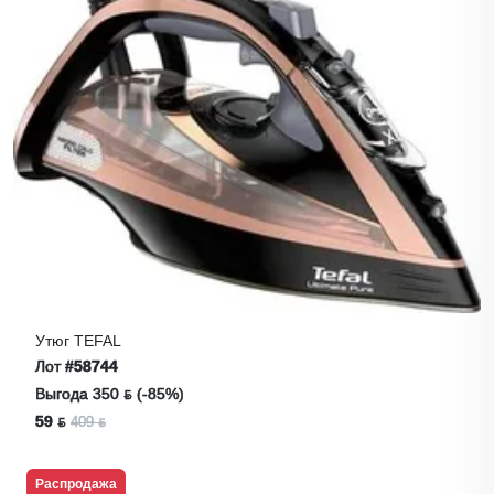
Утюг TEFAL
Лот
#58744
Выгода 350 ƃ (-85%)
59 ƃ
409 ƃ
Распродажа