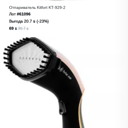
Отпариватель Kitfort KT-929-2
Лот
#61096
Выгода 20.7 ƃ (-23%)
69 ƃ
89.7 ƃ