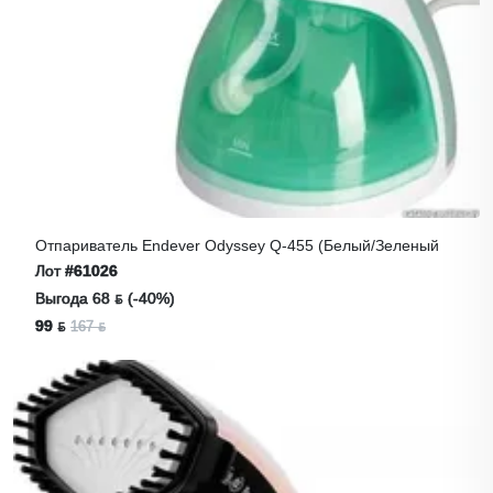
Отпариватель Endever Odyssey Q-455 (белый/зеленый
Лот
#61026
Выгода 68 ƃ (-40%)
99 ƃ
167 ƃ