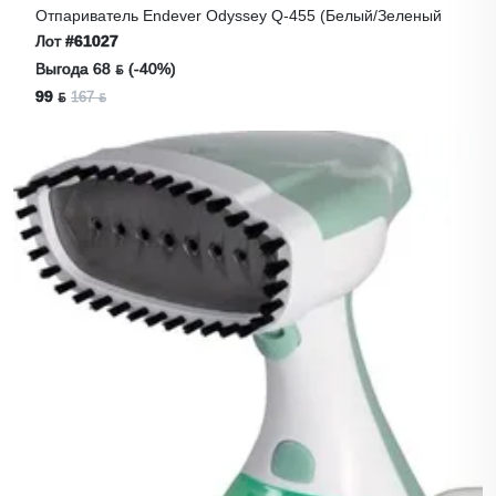
Отпариватель Endever Odyssey Q-455 (белый/зеленый
Лот
#61027
Выгода 68 ƃ (-40%)
99 ƃ
167 ƃ