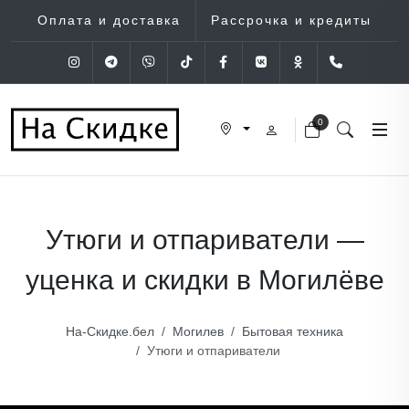
Оплата и доставка
Рассрочка и кредиты
Instagram
Telegram
Viber
Tik-Tok
Facebook
VK
OK
+375 (29
0
Утюги и отпариватели —
уценка и скидки в Могилёве
На-Скидке.бел
Могилев
Бытовая техника
Утюги и отпариватели