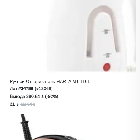
Ручной Отпариватель MARTA MT-1161
Лот
#34786
(#13068)
Выгода 380.64 ƃ (-92%)
31 ƃ
411.64 ƃ