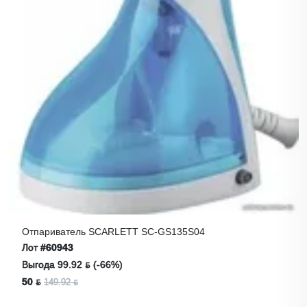
Отпариватель SCARLETT SC-GS135S04
Лот
#60943
Выгода 99.92 ƃ (-66%)
50 ƃ
149.92 ƃ