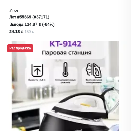
Утюг
Лот
#55369
(#37171)
Выгода 134.87 ƃ (-84%)
24.13 ƃ
159 ƃ
Распродажа