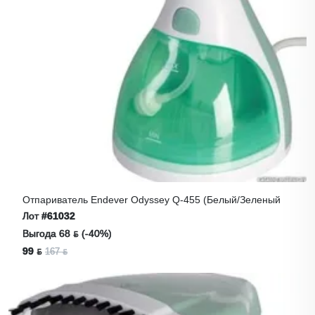
Отпариватель Endever Odyssey Q-455 (белый/зеленый
Лот
#61032
Выгода 68 ƃ (-40%)
99 ƃ
167 ƃ