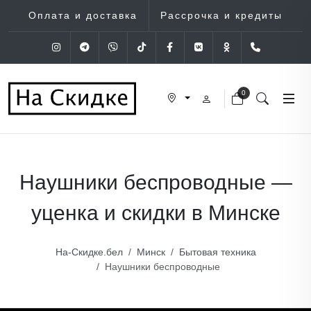
Оплата и доставка
Рассрочка и кредиты
Instagram
Telegram
Viber
Tik-Tok
Facebook
VK
OK
+375 (29
0
Наушники беспроводные —
уценка и скидки в Минске
На-Скидке.бел
Минск
Бытовая техника
Наушники беспроводные