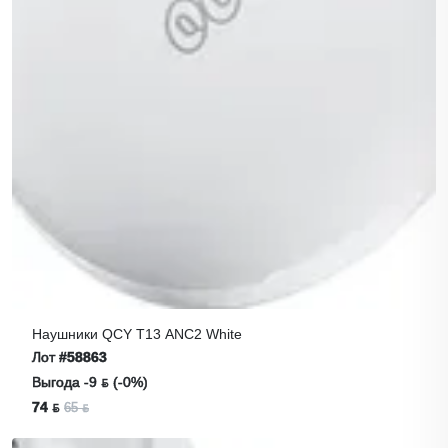
Наушники QCY T13 ANC2 White
Лот
#58863
Выгода -9 ƃ (-0%)
74 ƃ
65 ƃ