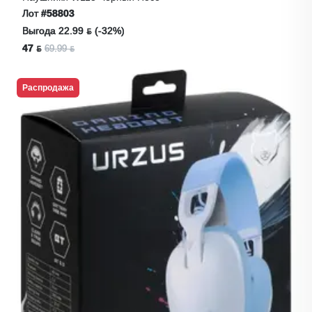
Лот
#58803
Выгода 22.99 ƃ (-32%)
47 ƃ
69.99 ƃ
Распродажа