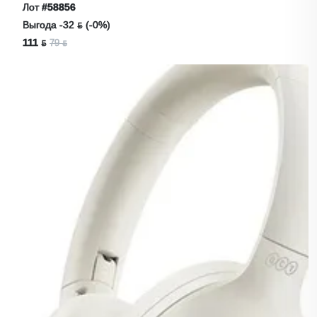
Лот
#58856
Выгода -32 ƃ (-0%)
111 ƃ
79 ƃ