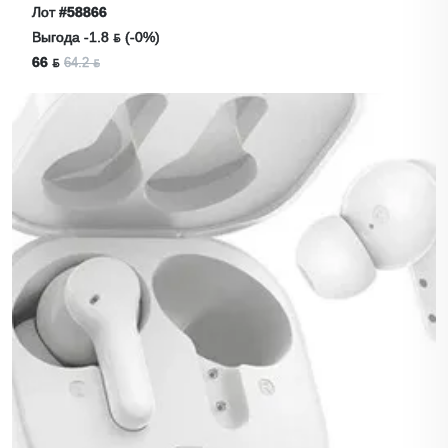
Лот
#58866
Выгода -1.8 ƃ (-0%)
66 ƃ
64.2 ƃ