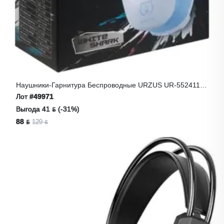
Наушники-Гарнитура Беспроводные URZUS UR-5524119
Белые
Лот
#49971
Выгода 41 ƃ (-31%)
88 ƃ
129 ƃ