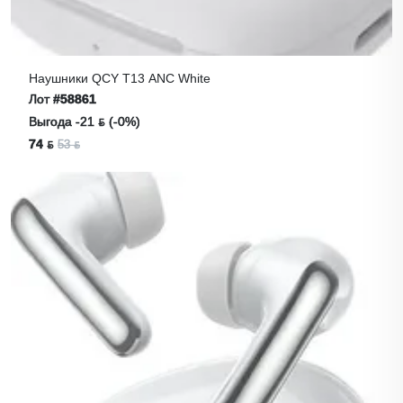
Наушники QCY T13 ANC White
Лот
#58861
Выгода -21 ƃ (-0%)
74 ƃ
53 ƃ