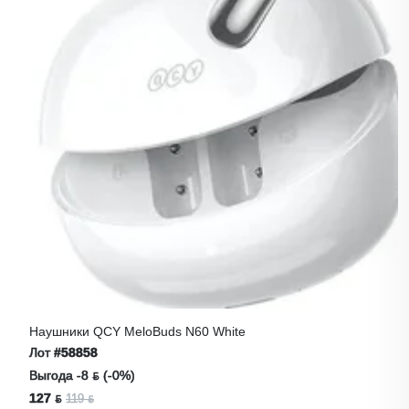
Наушники QCY MeloBuds N60 White
Лот
#58858
Выгода -8 ƃ (-0%)
127 ƃ
119 ƃ