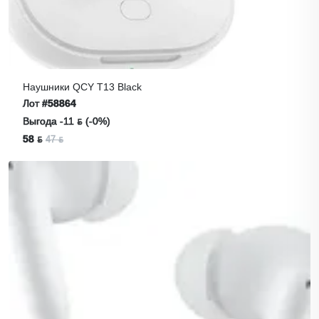
Наушники QCY T13 Black
Лот
#58864
Выгода -11 ƃ (-0%)
58 ƃ
47 ƃ