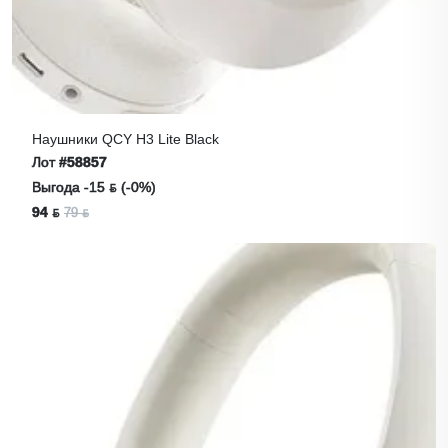
Наушники QCY H3 Lite Black
Лот
#58857
Выгода -15 ƃ (-0%)
94 ƃ
79 ƃ