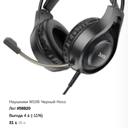
Наушники W106 Черный Hoco
Лот
#58820
Выгода 4 ƃ (-11%)
31 ƃ
35 ƃ