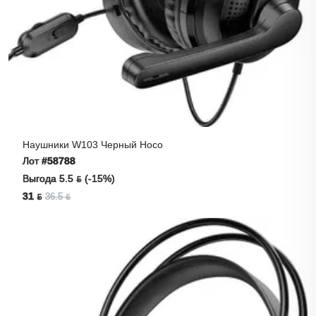
Наушники W103 Черный Hoco
Лот
#58788
Выгода 5.5 ƃ (-15%)
31 ƃ
36.5 ƃ