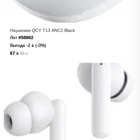
Наушники QCY T13 ANC2 Black
Лот
#58862
Выгода -2 ƃ (-0%)
67 ƃ
65 ƃ