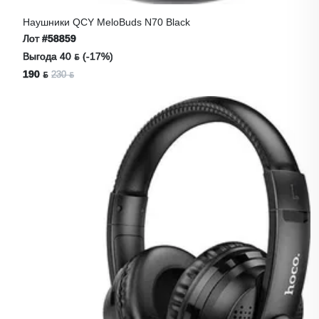
Наушники QCY MeloBuds N70 Black
Лот
#58859
Выгода 40 ƃ (-17%)
190 ƃ
230 ƃ