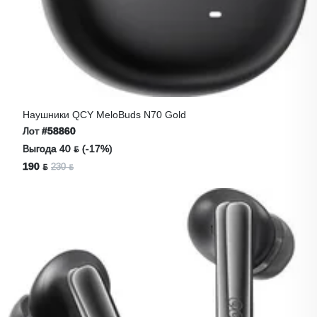
Наушники QCY MeloBuds N70 Gold
Лот
#58860
Выгода 40 ƃ (-17%)
190 ƃ
230 ƃ