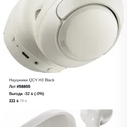
Наушники QCY H3 Black
Лот
#58855
Выгода -32 ƃ (-0%)
111 ƃ
79 ƃ