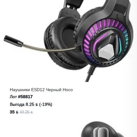
Наушники ESD12 Черный Hoco
Лот
#58817
Выгода 8.25 ƃ (-19%)
35 ƃ
43.25 ƃ