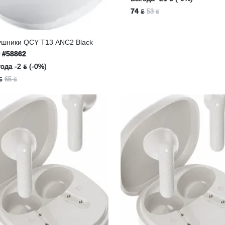
74 ƃ
53 ƃ
ушники QCY T13 ANC2 Black
т
#58862
ода -2 ƃ (-0%)
ƃ
65 ƃ