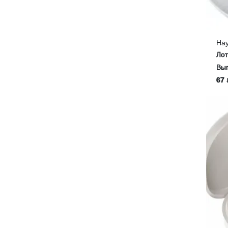
На
Ло
Выг
67 