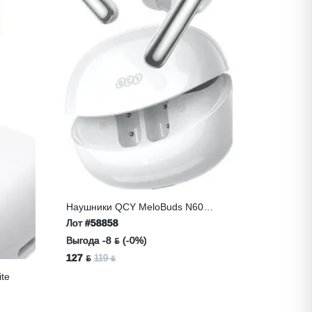
Наушники QCY MeloBuds N60
White
Лот
#58858
Выгода -8 ƃ (-0%)
127 ƃ
119 ƃ
te