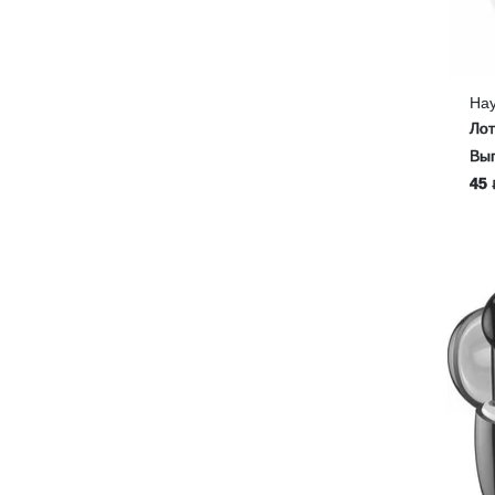
Нау
Ло
Выг
45 