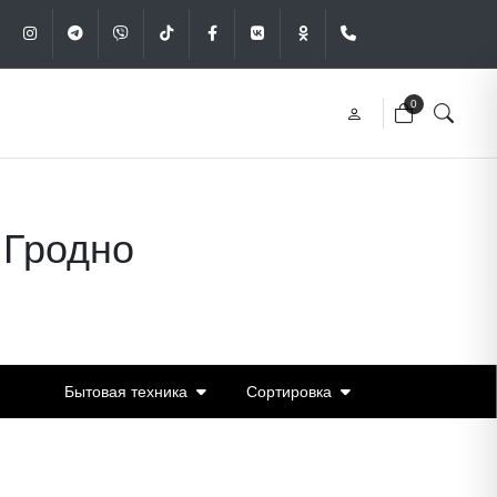
Instagram
Telegram
Viber
Tik-Tok
Facebook
VK
OK
+375 (29) 340-49
0
 Гродно
Бытовая техника
Сортировка