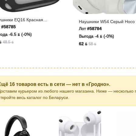
ушники EQ16 Красная
Наушники W54 Серый Hoco
зурь Hoco
т
#58785
Лот
#58784
ода -6.5 ƃ (-0%)
Выгода -4 ƃ (-0%)
ƃ
48.5 ƃ
62 ƃ
58 ƃ
Ещё 16 товаров есть в сети — нет в «Гродно».
Доставим курьером из любого нашего магазина. Ниже — несколько 
ткройте весь каталог по Беларуси.