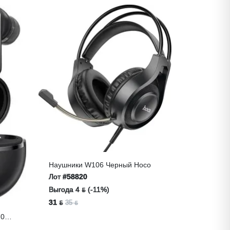
Наушники W106 Черный Hoco
Лот
#58820
Выгода 4 ƃ (-11%)
31 ƃ
35 ƃ
70