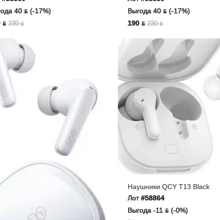
ода 40 ƃ (-17%)
Выгода 40 ƃ (-17%)
 ƃ
190 ƃ
230 ƃ
230 ƃ
Наушники QCY T13 Black
Лот
#58864
Выгода -11 ƃ (-0%)