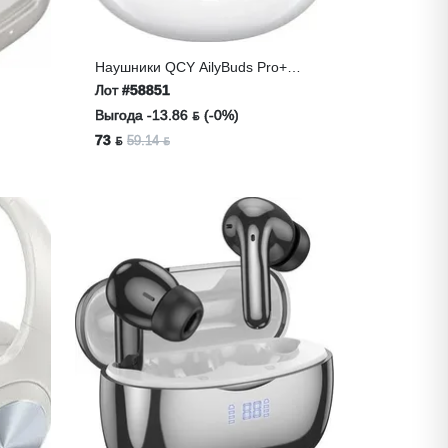
Наушники QCY AilyBuds Pro+
Blue
Лот
#58851
Выгода -13.86 ƃ (-0%)
73 ƃ
59.14 ƃ