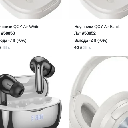
шники QCY Air White
Наушники QCY Air Black
т
#58853
Лот
#58852
ода -7 ƃ (-0%)
Выгода -2 ƃ (-0%)
ƃ
40 ƃ
38 ƃ
38 ƃ