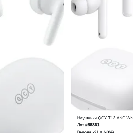
Наушники QCY T13 ANC Whi
Лот
#58861
Выгода -21 ƃ (-0%)