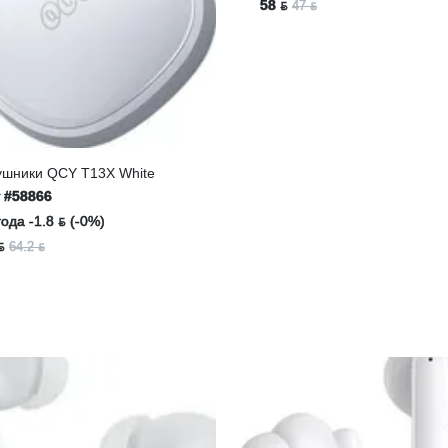
58 ƃ
47 ƃ
ушники QCY T13X White
т
#58866
ода -1.8 ƃ (-0%)
ƃ
64.2 ƃ