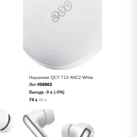
Наушники QCY T13 ANC2 White
Лот
#58863
Выгода -9 ƃ (-0%)
74 ƃ
65 ƃ