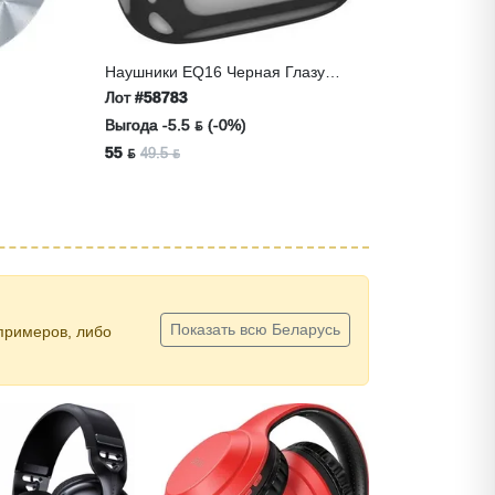
Наушники EQ16 Черная Глазурь
Hoco
Лот
#58783
Выгода -5.5 ƃ (-0%)
55 ƃ
49.5 ƃ
Показать всю Беларусь
примеров, либо