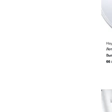
На
Ло
Выг
66 