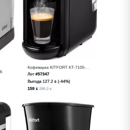
Кофеварка KITFORT KT-7105-2
06
(3 В 1, Черно-Салатовая)
Лот
#57347
Выгода 127.2 ƃ (-44%)
159 ƃ
286.2 ƃ