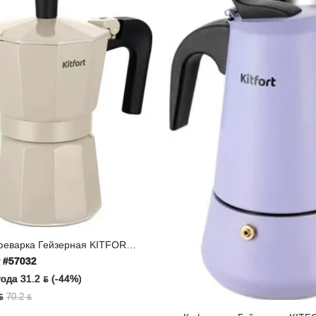
феварка Гейзерная KITFORT
7147-2 (бежевый)
т
#57032
ода 31.2 ƃ (-44%)
ƃ
70.2 ƃ