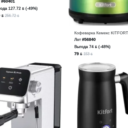
т
#60401
ода 127.72 ƃ (-49%)
 ƃ
256.72 ƃ
Кофеварка Кемекс KITFORT
7488
Лот
#56840
Выгода 74 ƃ (-48%)
79 ƃ
153 ƃ