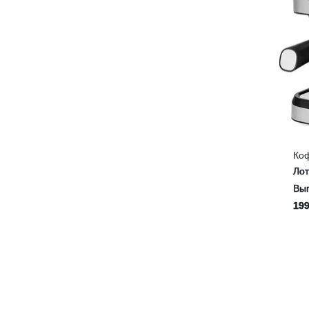
Ко
Ло
Выг
199