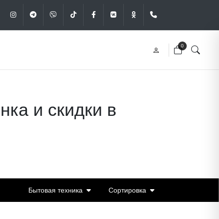
Instagram
Telegram
Viber
Tik-Tok
Facebook
VK
OK
+375 (29) 340-49
0
ка и скидки в
Бытовая техника
Сортировка