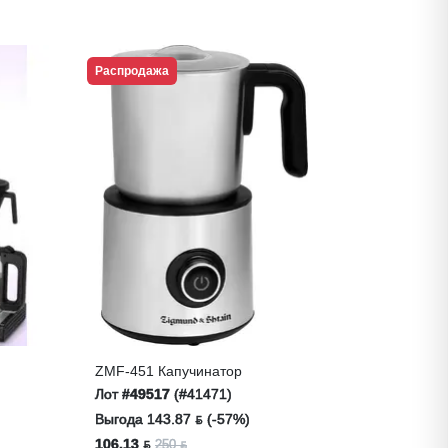
Распродажа
ZMF-451 Капучинатор
Лот
#49517
(#41471)
Выгода 143.87 ƃ (-57%)
106.13 ƃ
250 ƃ