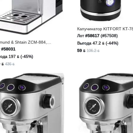
Капучинатор KITFORT KT-7
Лот
#58617
(#57508)
mund & Shtain ZCM-884,
Выгода 47.2 ƃ (-44%)
феварка
т
#58031
59 ƃ
106.2 ƃ
ода 197 ƃ (-45%)
 ƃ
436 ƃ