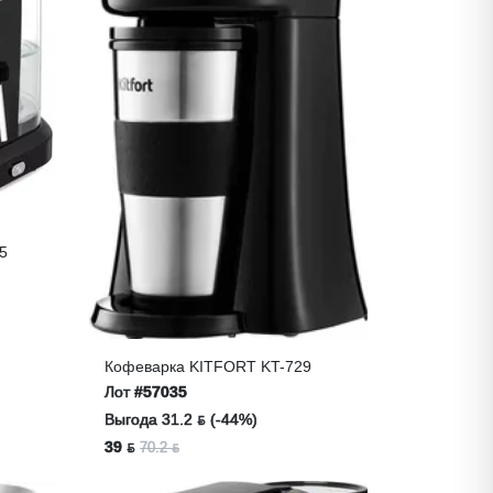
15
Кофеварка KITFORT KT-729
Лот
#57035
Выгода 31.2 ƃ (-44%)
39 ƃ
70.2 ƃ