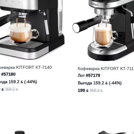
феварка KITFORT KT-7140
Кофеварка KITFORT KT-71
т
#57180
Лот
#57179
ода 159.2 ƃ (-44%)
Выгода 159.2 ƃ (-44%)
 ƃ
358.2 ƃ
199 ƃ
358.2 ƃ