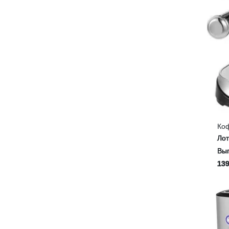
Ко
Ло
Выг
139