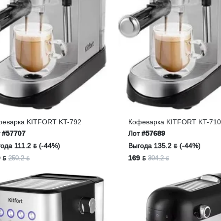
феварка KITFORT KT-792
Кофеварка KITFORT KT-71
т
#57707
Лот
#57689
ода 111.2 ƃ (-44%)
Выгода 135.2 ƃ (-44%)
 ƃ
169 ƃ
250.2 ƃ
304.2 ƃ