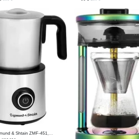
mund & Shtain ZMF-451,
учинатор