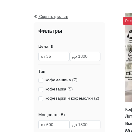
Скрыть фильтр
Рас
Фильтры
Цена, ƃ
Тип
кофемашина
(7)
кофеварка
(5)
кофеварки и кофемолки
(2)
Коф
Мощность, Вт
Ло
Выг
89 