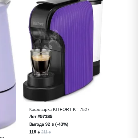
Кофеварка KITFORT KT-7527
Лот
#57185
Выгода 92 ƃ (-43%)
119 ƃ
211 ƃ