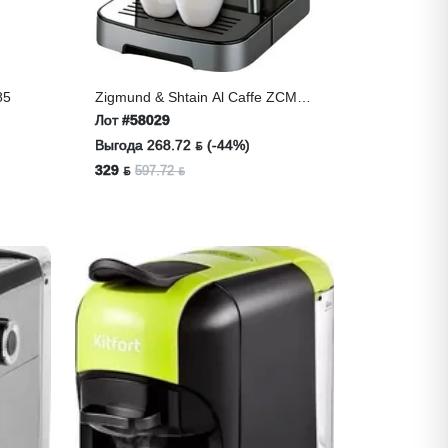
85
Zigmund & Shtain Al Caffe ZCM-
881, Кофеварка
Лот
#58029
Выгода 268.72 ƃ (-44%)
329 ƃ
597.72 ƃ