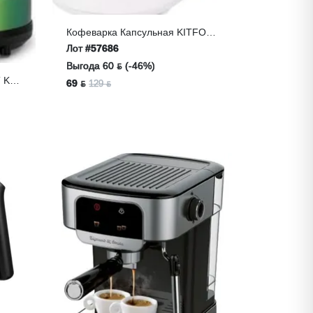
Кофеварка Капсульная KITFORT
KT-7122-2 (бело-Зеленый)
Лот
#57686
Выгода 60 ƃ (-46%)
 KT-
69 ƃ
129 ƃ