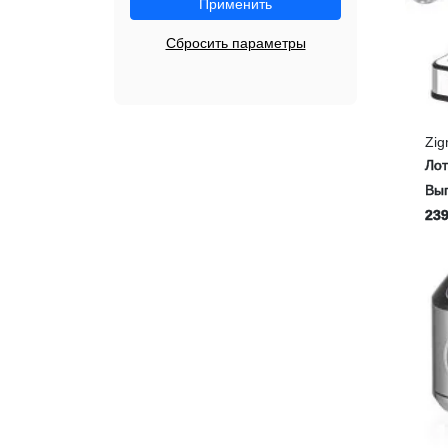
Применить
Сбросить параметры
Zig
Ко
Ло
Выг
239