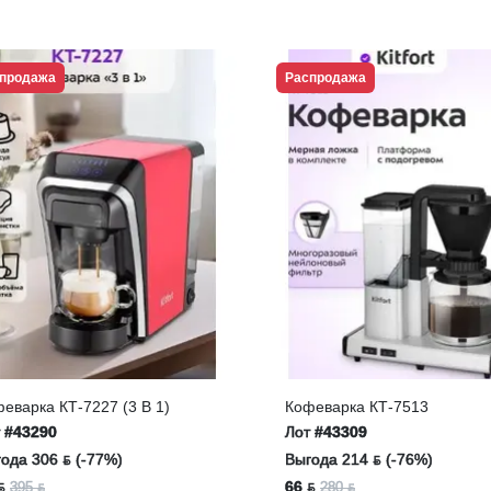
продажа
Распродажа
еварка КТ-7227 (3 В 1)
Кофеварка КТ-7513
т
#43290
Лот
#43309
ода 306 ƃ (-77%)
Выгода 214 ƃ (-76%)
ƃ
66 ƃ
395 ƃ
280 ƃ