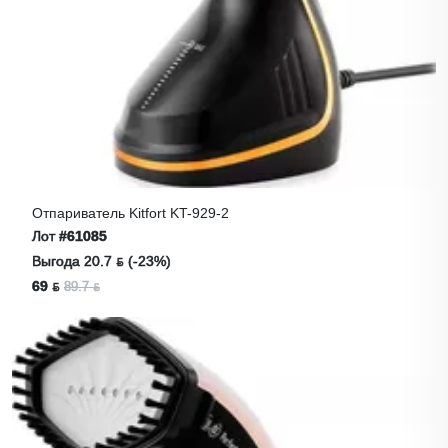
Отпариватель Kitfort KT-929-2
Лот
#61085
Выгода 20.7 ƃ (-23%)
69 ƃ
89.7 ƃ