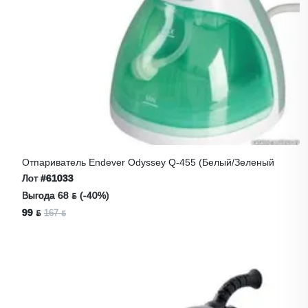
Отпариватель Endever Odyssey Q-455 (белый/зеленый
Лот
#61033
Выгода 68 ƃ (-40%)
99 ƃ
167 ƃ