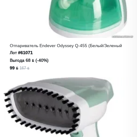
Отпариватель Endever Odyssey Q-455 (белый/зеленый
Лот
#61071
Выгода 68 ƃ (-40%)
99 ƃ
167 ƃ