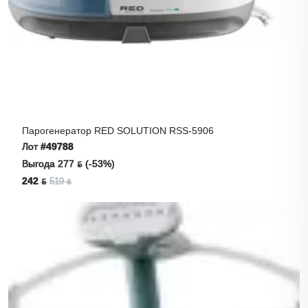
Парогенератор RED SOLUTION RSS-5906
Лот
#49788
Выгода 277 ƃ (-53%)
242 ƃ
519 ƃ