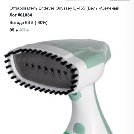
Отпариватель Endever Odyssey Q-455 (белый/зеленый
Лот
#61034
Выгода 68 ƃ (-40%)
99 ƃ
167 ƃ