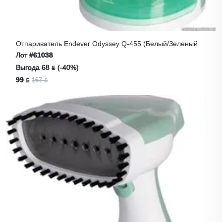
Отпариватель Endever Odyssey Q-455 (белый/зеленый
Лот
#61038
Выгода 68 ƃ (-40%)
99 ƃ
167 ƃ