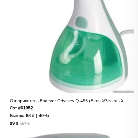
Отпариватель Endever Odyssey Q-455 (белый/зеленый
Лот
#61052
Выгода 68 ƃ (-40%)
99 ƃ
167 ƃ