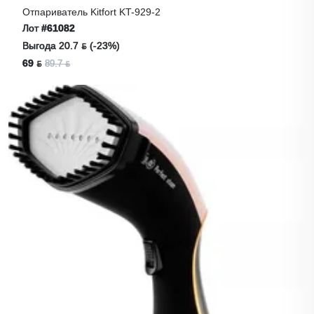
Отпариватель Kitfort KT-929-2
Лот
#61082
Выгода 20.7 ƃ (-23%)
69 ƃ
89.7 ƃ