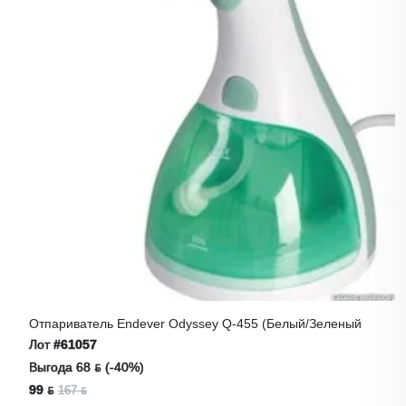
Отпариватель Endever Odyssey Q-455 (белый/зеленый
Лот
#61057
Выгода 68 ƃ (-40%)
99 ƃ
167 ƃ