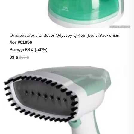
Отпариватель Endever Odyssey Q-455 (белый/зеленый
Лот
#61056
Выгода 68 ƃ (-40%)
99 ƃ
167 ƃ