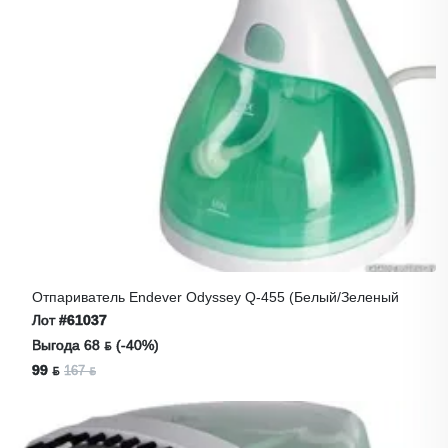
Отпариватель Endever Odyssey Q-455 (белый/зеленый
Лот
#61037
Выгода 68 ƃ (-40%)
99 ƃ
167 ƃ