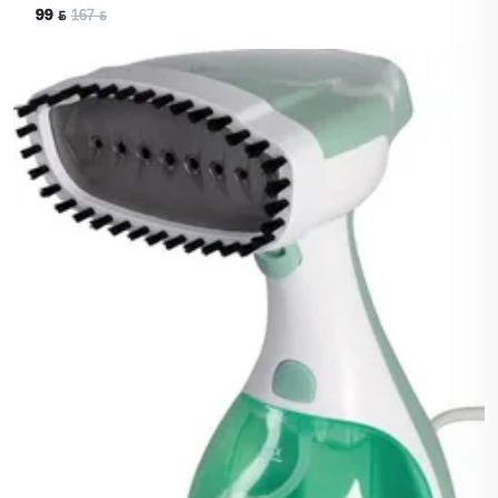
99 ƃ
167 ƃ