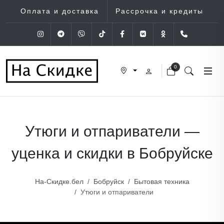
Оплата и доставка
Рассрочка и кредиты
Instagram
Telegram
Viber
Tik-Tok
Facebook
VK
OK
+375 (29
0
Утюги и отпариватели —
уценка и скидки в Бобруйске
На-Скидке.бел
Бобруйск
Бытовая техника
Утюги и отпариватели