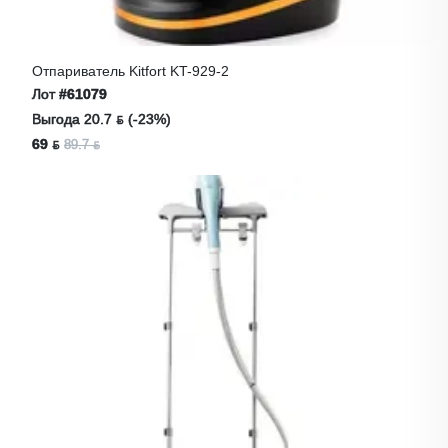
Отпариватель Kitfort KT-929-2
Лот
#61079
Выгода 20.7 ƃ (-23%)
69 ƃ
89.7 ƃ