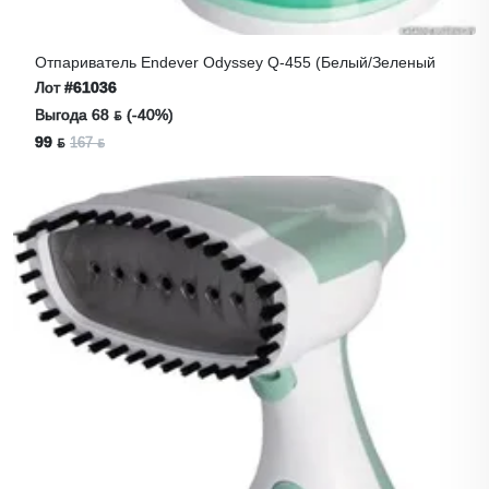
Отпариватель Endever Odyssey Q-455 (белый/зеленый
Лот
#61036
Выгода 68 ƃ (-40%)
99 ƃ
167 ƃ