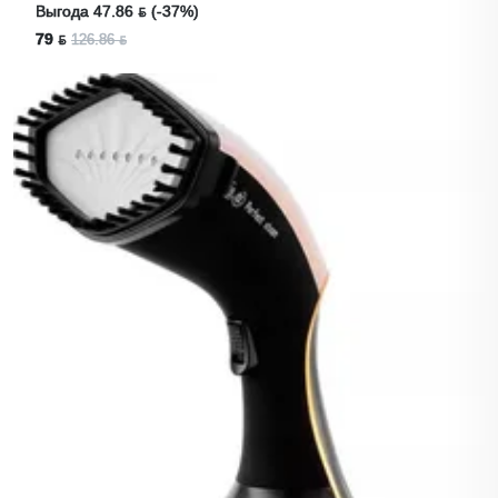
Выгода 47.86 ƃ (-37%)
79 ƃ
126.86 ƃ