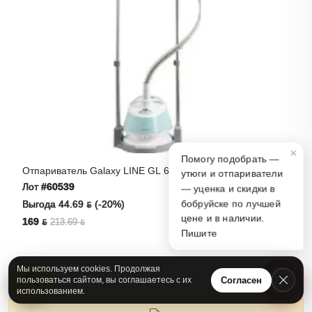
×
Помогу подобрать —
Отпариватель Galaxy LINE GL 6214
утюги и отпариватели
Лот
#60539
— уценка и скидки в
Выгода 44.69 ƃ (-20%)
бобруйске по лучшей
цене и в наличии.
169 ƃ
213.69 ƃ
Пишите
1
Мы используем cookies. Продолжая
А
Согласен
пользоваться сайтом, вы соглашаетесь с их
использованием.