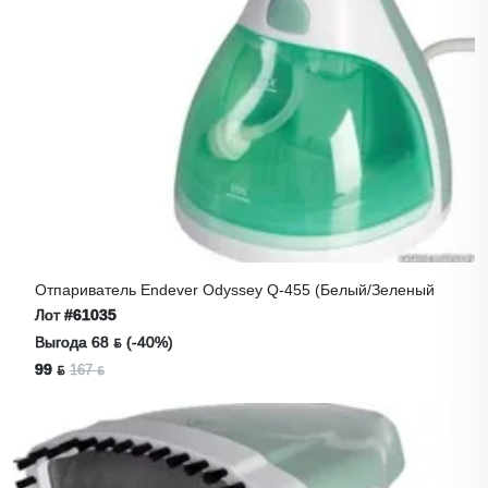
Отпариватель Endever Odyssey Q-455 (белый/зеленый
Лот
#61035
Выгода 68 ƃ (-40%)
99 ƃ
167 ƃ