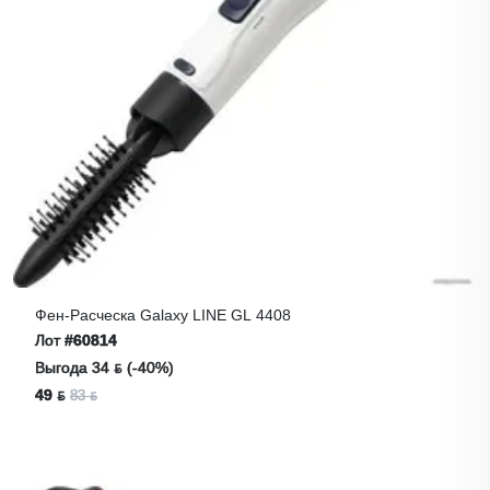
Фен-Расческа Galaxy LINE GL 4408
Лот
#60814
Выгода 34 ƃ (-40%)
49 ƃ
83 ƃ