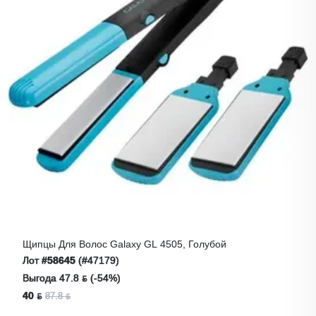
Щипцы Для Волос Galaxy GL 4505, Голубой
Лот
#58645
(#47179)
Выгода 47.8 ƃ (-54%)
40 ƃ
87.8 ƃ