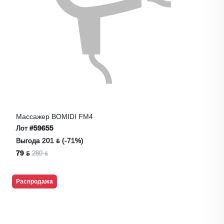
Массажер BOMIDI FM4
Лот
#59655
Выгода 201 ƃ (-71%)
79 ƃ
280 ƃ
Распродажа