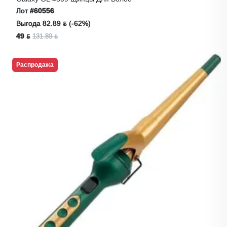
Лот
#60556
Выгода 82.89 ƃ (-62%)
49 ƃ
131.89 ƃ
Распродажа