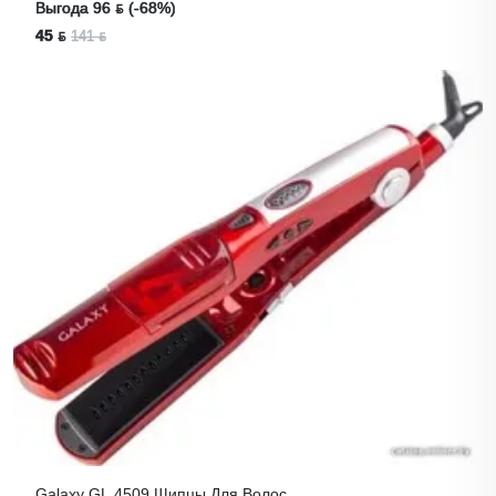
Выгода 96 ƃ (-68%)
45 ƃ
141 ƃ
Galaxy GL 4509 Щипцы Для Волос