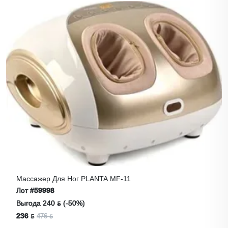
Массажер Для Ног PLANTA MF-11
Лот
#59998
Выгода 240 ƃ (-50%)
236 ƃ
476 ƃ