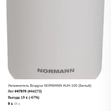
Увлажнитель Воздуха NORMANN AUH-100 (белый)
Лот
#47970
(#44273)
Выгода 19 ƃ (-67%)
9 ƃ
28 ƃ