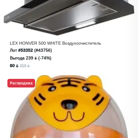
LEX HONVER 500 WHITE Воздухоочиститель
Лот
#53352
(#43756)
Выгода 239 ƃ (-74%)
80 ƃ
319 ƃ
Распродажа