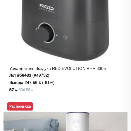
Увлажнитель Воздуха RED EVOLUTION RHF-3305
Лот
#56483
(#49732)
Выгода 247.56 ƃ (-81%)
57 ƃ
304.56 ƃ
Распродажа