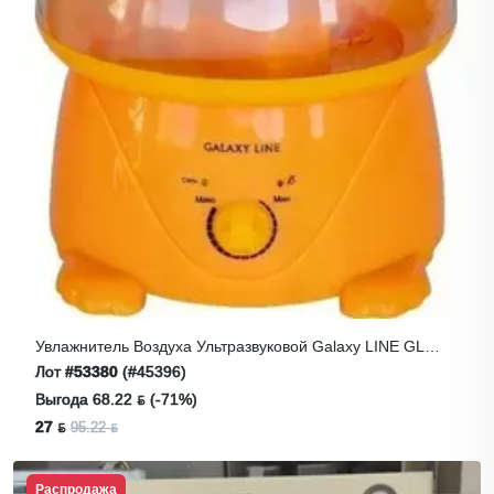
Увлажнитель Воздуха Ультразвуковой Galaxy LINE GL
8010 Оранжевый
Лот
#53380
(#45396)
Выгода 68.22 ƃ (-71%)
27 ƃ
95.22 ƃ
Распродажа