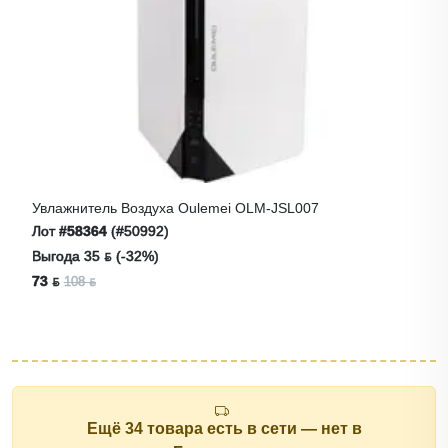
Увлажнитель Воздуха Oulemei OLM-JSL007
Лот
#58364
(#50992)
Выгода 35 ƃ (-32%)
73 ƃ
108 ƃ
Ещё 34 товара есть в сети — нет в