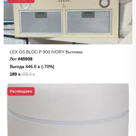
LEX GS BLOC P 900 IVORY Вытяжка
Лот
#45938
Выгода 446.6 ƃ (-70%)
189 ƃ
635.6 ƃ
Распродажа