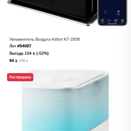
Увлажнитель Воздуха Kitfort KT-2838
Лот
#54087
Выгода 104 ƃ (-52%)
94 ƃ
198 ƃ
Распродажа