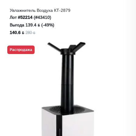
Увлажнитель Воздуха КТ-2879
Лот
#52214
(#43410)
Выгода 139.4 ƃ (-49%)
140.6 ƃ
280 ƃ
Распродажа