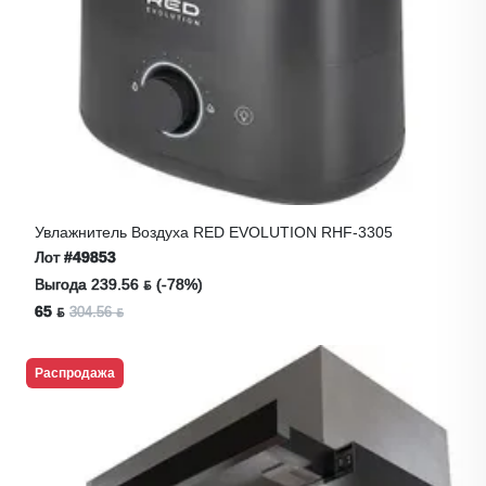
Увлажнитель Воздуха RED EVOLUTION RHF-3305
Лот
#49853
Выгода 239.56 ƃ (-78%)
65 ƃ
304.56 ƃ
Распродажа