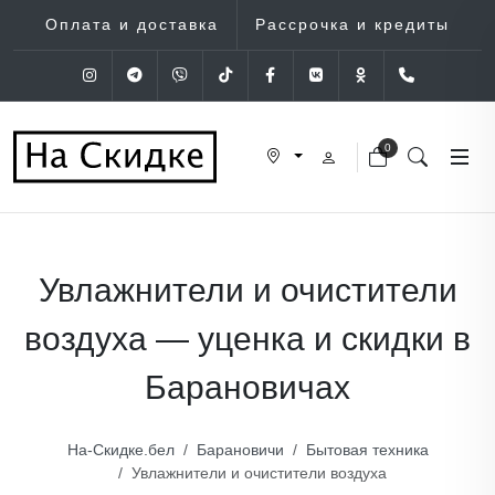
Оплата и доставка
Рассрочка и кредиты
Instagram
Telegram
Viber
Tik-Tok
Facebook
VK
OK
+375 (29
0
Увлажнители и очистители
воздуха — уценка и скидки в
Барановичах
На-Скидке.бел
Барановичи
Бытовая техника
Увлажнители и очистители воздуха