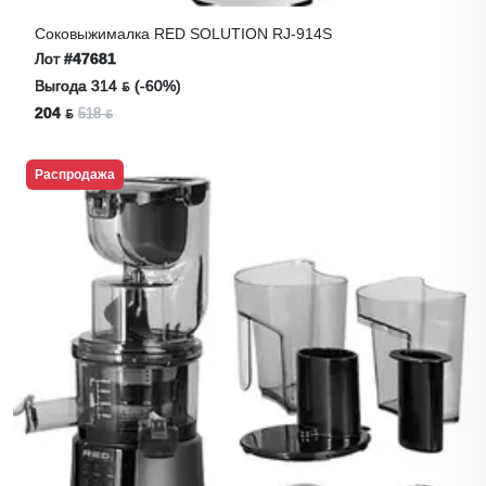
Соковыжималка RED SOLUTION RJ-914S
Лот
#47681
Выгода 314 ƃ (-60%)
204 ƃ
518 ƃ
Распродажа