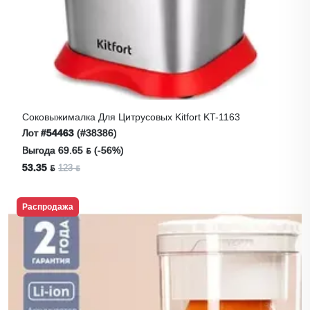
Соковыжималка Для Цитрусовых Kitfort KT-1163
Лот
#54463
(#38386)
Выгода 69.65 ƃ (-56%)
53.35 ƃ
123 ƃ
Распродажа