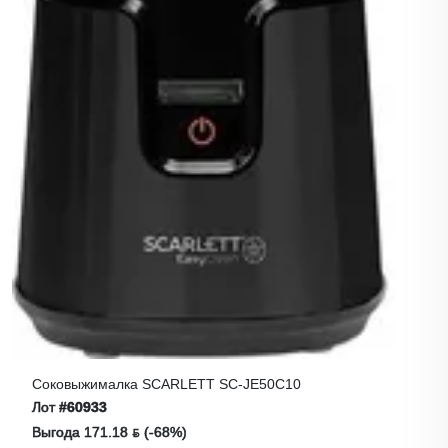
Соковыжималка SCARLETT SC-JE50C10
Лот
#60933
Выгода 171.18 ƃ (-68%)