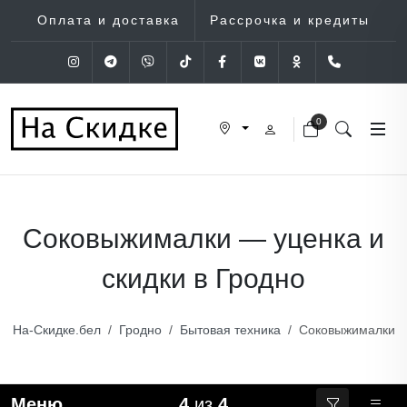
Оплата и доставка
Рассрочка и кредиты
Instagram
Telegram
Viber
Tik-Tok
Facebook
VK
OK
+375 (29
0
Соковыжималки — уценка и
скидки в Гродно
На-Скидке.бел
Гродно
Бытовая техника
Соковыжималки
Меню
4
из
4