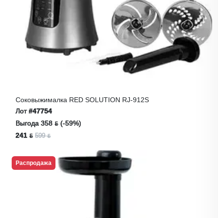
Соковыжималка RED SOLUTION RJ-912S
Лот
#47754
Выгода 358 ƃ (-59%)
241 ƃ
599 ƃ
Распродажа