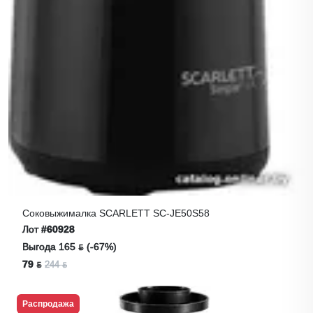
Соковыжималка SCARLETT SC-JE50S58
Лот
#60928
Выгода 165 ƃ (-67%)
79 ƃ
244 ƃ
Распродажа