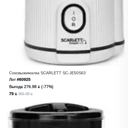
Соковыжималка SCARLETT SC-JE50S63
Лот
#60925
Выгода 276.98 ƃ (-77%)
79 ƃ
355.98 ƃ