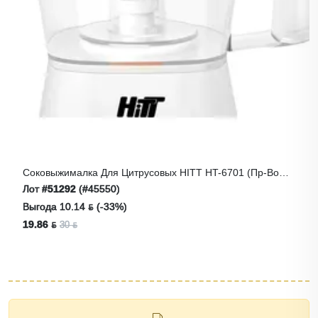
Соковыжималка Для Цитрусовых HITT HT-6701 (пр-Во
Китай)
Лот
#51292
(#45550)
Выгода 10.14 ƃ (-33%)
19.86 ƃ
30 ƃ