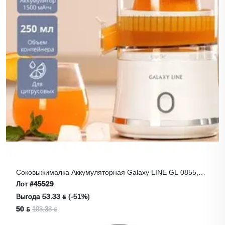
Соковыжималка Аккумуляторная Galaxy LINE GL 0855,
Черный
Лот
#45529
Выгода 53.33 ƃ (-51%)
50 ƃ
103.33 ƃ