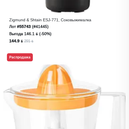
Zigmund & Shtain ESJ-771, Соковыжималка
Лот
#55743
(#41445)
Выгода 146.1 ƃ (-50%)
144.9 ƃ
291 ƃ
Распродажа