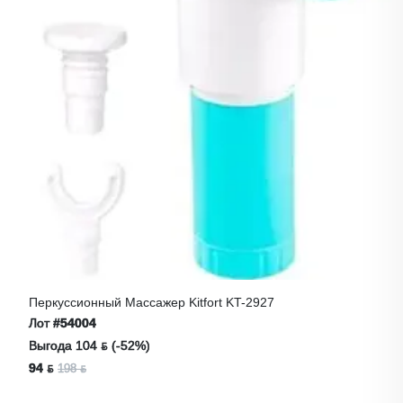
Перкуссионный Массажер Kitfort KT-2927
Лот
#54004
Выгода 104 ƃ (-52%)
94 ƃ
198 ƃ