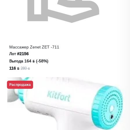
Массажер Zenet ZET -711
Лот
#2156
Выгода 164 ƃ (-58%)
116 ƃ
280 ƃ
Распродажа