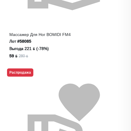
Массажер Для Ног BOMIDI FM4
Лот
#58085
Выгода 221 ƃ (-78%)
59 ƃ
280 ƃ
Распродажа