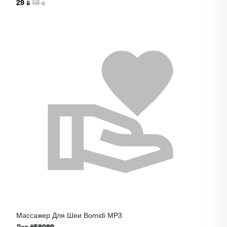
29 ƃ
58 ƃ
Массажер Для Шеи Bomidi MP3
Лот
#58089