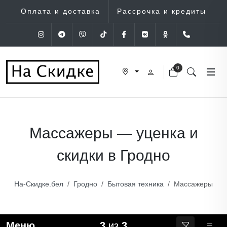
Оплата и доставка
Рассрочка и кредиты
Instagram
Telegram
Viber
Tik-Tok
Facebook
VK
OK
+375 (29
0
Массажеры — уценка и
скидки в Гродно
На-Скидке.бел
Гродно
Бытовая техника
Массажеры
Меню
3
из
3