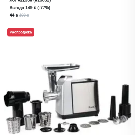
Лот
#22330
(#18052)
Выгода 149 ƃ (-77%)
44 ƃ
193 ƃ
Распродажа