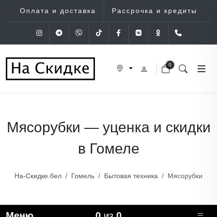
Оплата и доставка
Рассрочка и кредиты
Instagram
Telegram
Viber
Tik-Tok
Facebook
VK
OK
+375 (29
0
Мясорубки — уценка и скидки
в Гомеле
На-Скидке.бел
Гомель
Бытовая техника
Мясорубки
Меню
0
из
0