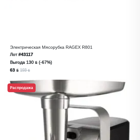
Электрическая Мясорубка RAGEX R801
Лот
#43117
Выгода 130 ƃ (-67%)
63 ƃ
193 ƃ
Распродажа