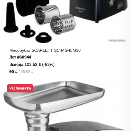
Мясорубка SCARLETT SC-MG45M30
Лот
#60944
Выгода 103.52 ƃ (-53%)
90 ƃ
193.52 ƃ
Распродажа