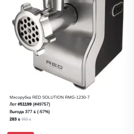
Мясорубка RED SOLUTION RMG-1230-7
Лот
#51199
(#49757)
Выгода 377 ƃ (-57%)
283 ƃ
660 ƃ