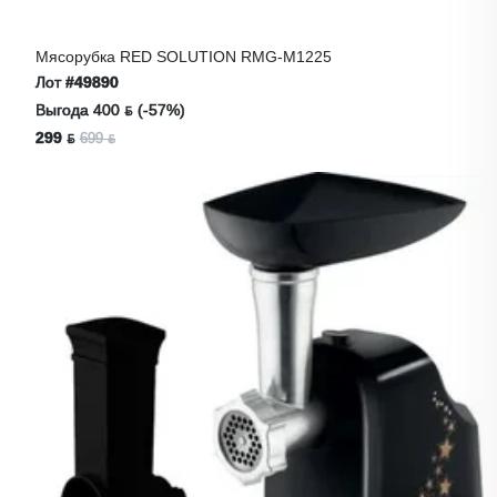
Мясорубка RED SOLUTION RMG-M1225
Лот
#49890
Выгода 400 ƃ (-57%)
299 ƃ
699 ƃ