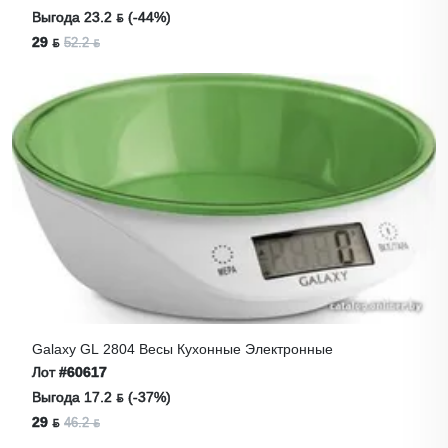
Выгода 23.2 ƃ (-44%)
29 ƃ
52.2 ƃ
Galaxy GL 2804 Весы Кухонные Электронные
Лот
#60617
Выгода 17.2 ƃ (-37%)
29 ƃ
46.2 ƃ