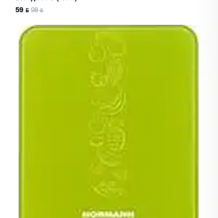
59 ƃ
98 ƃ