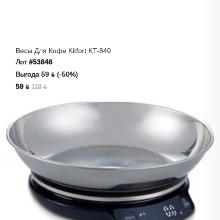
Весы Для Кофе Kitfort KT-840
Лот
#53848
Выгода 59 ƃ (-50%)
59 ƃ
118 ƃ