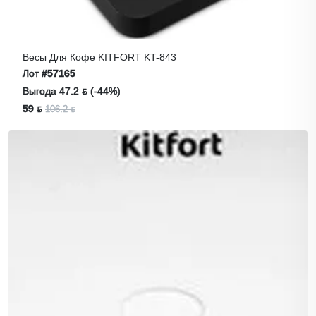
Весы Для Кофе KITFORT KT-843
Лот
#57165
Выгода 47.2 ƃ (-44%)
59 ƃ
106.2 ƃ