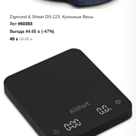
Zigmund & Shtain DS-123, Кухонные Весы
Лот
#60353
Выгода 44.65 ƃ (-47%)
49 ƃ
93.65 ƃ