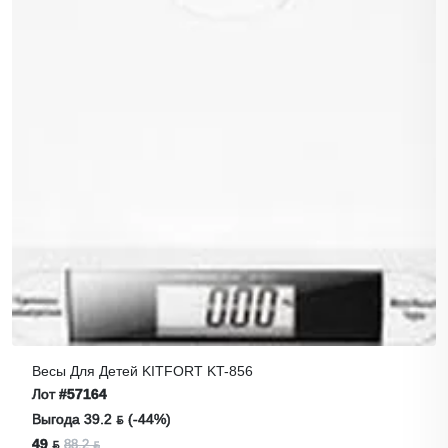
Весы Для Детей KITFORT KT-856
Лот
#57164
Выгода 39.2 ƃ (-44%)
49 ƃ
88.2 ƃ