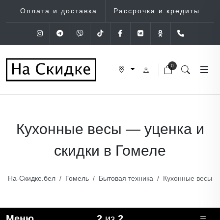
Оплата и доставка
Рассрочка и кредиты
Instagram
Telegram
Viber
Tik-Tok
Facebook
VK
OK
+375 (29
0
Кухонные весы — уценка и
скидки в Гомеле
На-Скидке.бел
Гомель
Бытовая техника
Кухонные весы
Меню
2
из
2