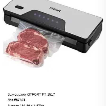
Вакууматор KITFORT KT-1517
Лот
#57321
Выгода 116.48 ƃ (-47%)