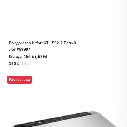
Вакууматор Kitfort KT-1502-1 Белый
Лот
#53807
Выгода 156 ƃ (-52%)
142 ƃ
298 ƃ
Распродажа