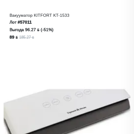
Вакууматор KITFORT KT-1533
Лот
#57011
Выгода 96.27 ƃ (-51%)
89 ƃ
185.27 ƃ