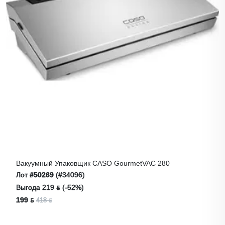
Вакуумный Упаковщик CASO GourmetVAC 280
Лот
#50269
(#34096)
Выгода 219 ƃ (-52%)
199 ƃ
418 ƃ