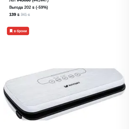
Лот
#45080
(#41447)
Выгода 202 ƃ (-59%)
139 ƃ
341 ƃ
в брони