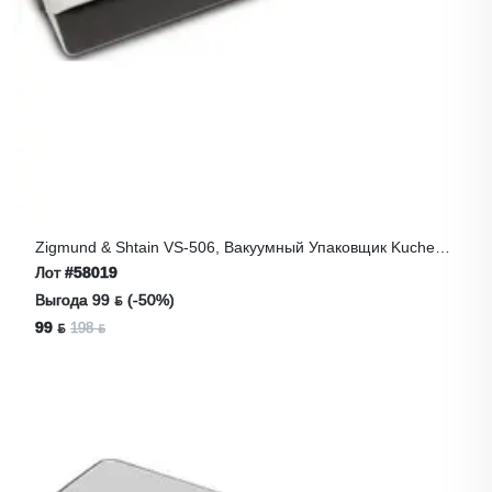
Zigmund & Shtain VS-506, Вакуумный Упаковщик Kuchen-
Profi
Лот
#58019
Выгода 99 ƃ (-50%)
99 ƃ
198 ƃ