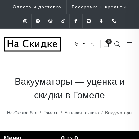
Оплата и доставка
Рассрочка и кредиты
Instagram
Telegram
Viber
Tik-Tok
Facebook
VK
OK
+375 (29
0
Вакууматоры — уценка и
скидки в Гомеле
На-Скидке.бел
Гомель
Бытовая техника
Вакууматоры
Меню
0
из
0