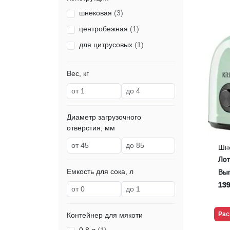
шнековая
(3)
центробежная
(1)
для цитрусовых
(1)
Вес, кг
Диаметр загрузочного
отверстия, мм
Шн
KI
Ло
(ф
Емкость для сока, л
Выг
139
Рас
Контейнер для мякоти