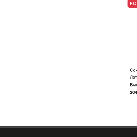
Рас
Со
SO
Ло
Выг
204