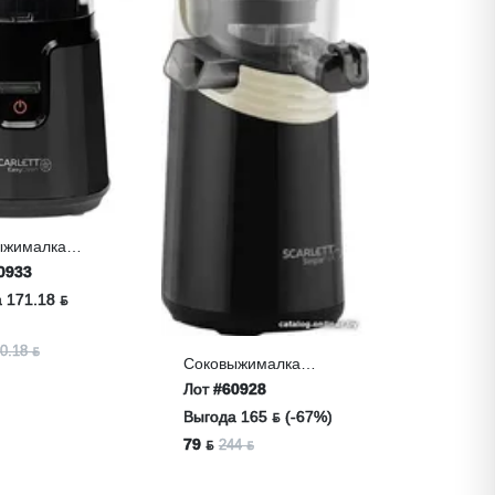
ыжималка
ETT SC-
0933
10
 171.18 ƃ
0.18 ƃ
Соковыжималка
SCARLETT SC-
Лот
#60928
JE50S58
Выгода 165 ƃ (-67%)
79 ƃ
244 ƃ