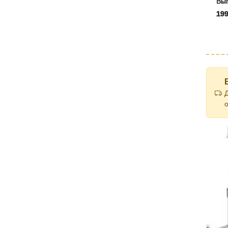
Выг
199
о