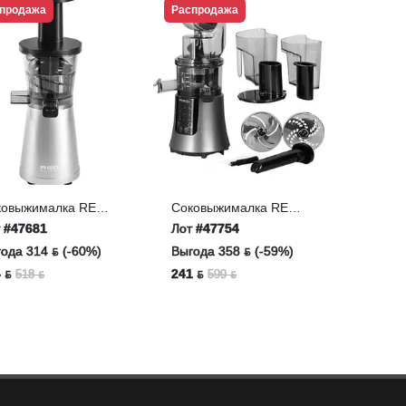
продажа
Распродажа
ковыжималка RED
Соковыжималка RED
LUTION RJ-914S
SOLUTION RJ-912S
т
#47681
Лот
#47754
ода 314 ƃ (-60%)
Выгода 358 ƃ (-59%)
 ƃ
241 ƃ
518 ƃ
599 ƃ