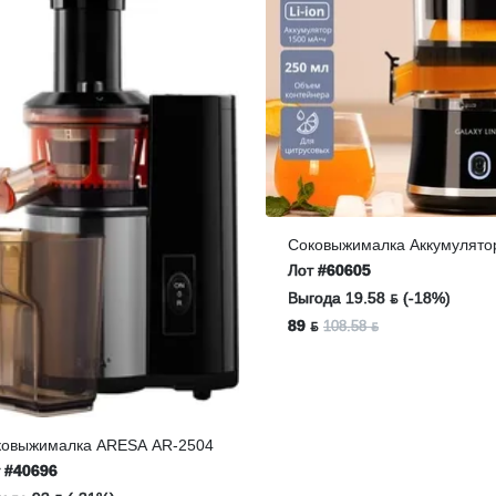
Соковыжималка Аккумулято
Galaxy LINE GL 0855
Лот
#60605
Выгода 19.58 ƃ (-18%)
89 ƃ
108.58 ƃ
ковыжималка ARESA AR-2504
т
#40696