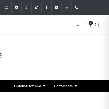
Instagram
Telegram
Viber
Tik-Tok
Facebook
VK
OK
+375 (29) 340-49
0
е
Бытовая техника
Сортировка