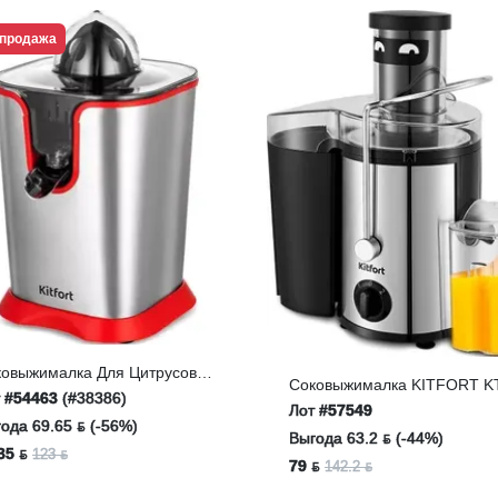
продажа
ковыжималка Для Цитрусовых
Соковыжималка KITFORT K
fort KT-1163
т
#54463
(#38386)
1127
Лот
#57549
ода 69.65 ƃ (-56%)
Выгода 63.2 ƃ (-44%)
35 ƃ
123 ƃ
79 ƃ
142.2 ƃ