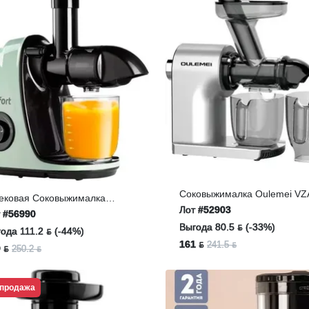
Соковыжималка Oulemei VZ
ековая Соковыжималка
Лот
#52903
TFORT KT-1146-4
т
#56990
исташковый)
Выгода 80.5 ƃ (-33%)
ода 111.2 ƃ (-44%)
161 ƃ
241.5 ƃ
 ƃ
250.2 ƃ
продажа