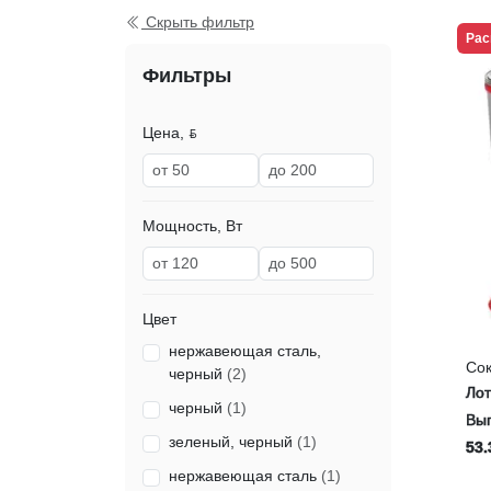
Скрыть фильтр
Рас
Фильтры
Цена, ƃ
Мощность, Вт
Цвет
нержавеющая сталь,
Со
черный
(2)
Kit
Ло
черный
(1)
Выг
зеленый, черный
(1)
53.
нержавеющая сталь
(1)