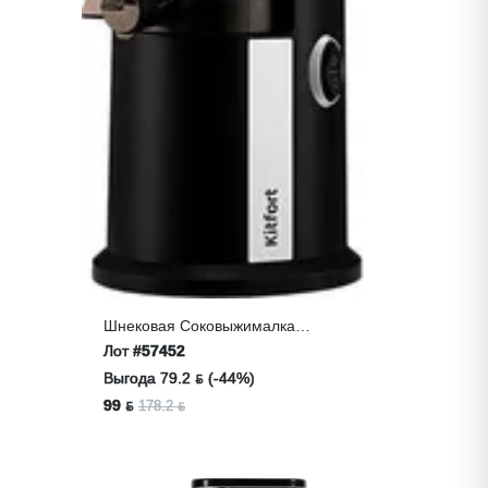
Шнековая Соковыжималка
KITFORT KT-1128
Лот
#57452
Выгода 79.2 ƃ (-44%)
99 ƃ
178.2 ƃ