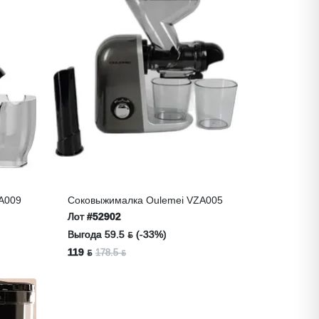
A009
Соковыжималка Oulemei VZA005
Лот
#52902
Выгода 59.5 ƃ (-33%)
119 ƃ
178.5 ƃ