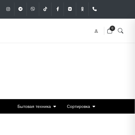
Instagram
Telegram
Viber
Tik-Tok
Facebook
VK
OK
+375 (29) 340-49
0
Бытовая техника
Сортировка