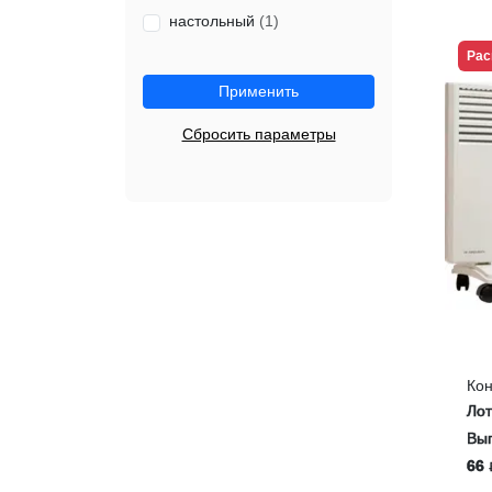
настольный
(1)
Рас
Применить
Сбросить параметры
Кон
«Ze
Ло
Выг
66 