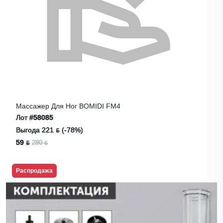
Массажер Для Ног BOMIDI FM4
Лот
#58085
Выгода 221 ƃ (-78%)
59 ƃ
280 ƃ
Распродажа