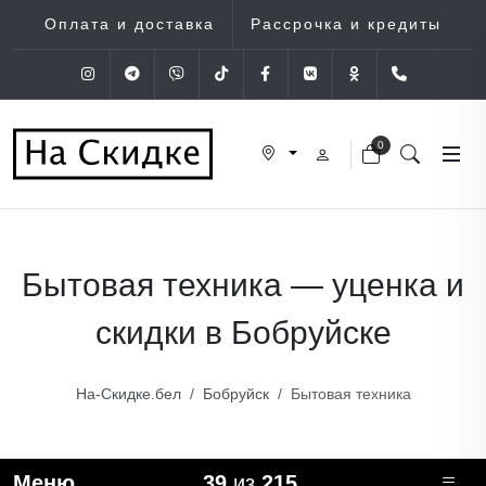
Оплата и доставка
Рассрочка и кредиты
Instagram
Telegram
Viber
Tik-Tok
Facebook
VK
OK
+375 (29
0
Бытовая техника — уценка и
скидки в Бобруйске
На-Скидке.бел
Бобруйск
Бытовая техника
Меню
39
из
215