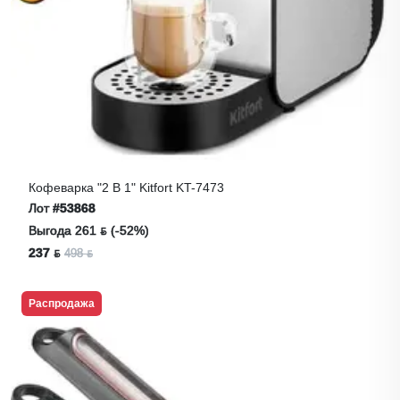
Кофеварка "2 В 1" Kitfort KT-7473
Лот
#53868
Выгода 261 ƃ (-52%)
237 ƃ
498 ƃ
Распродажа