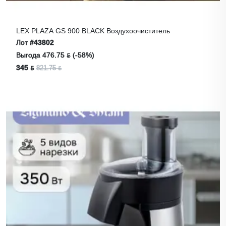
LEX PLAZA GS 900 BLACK Воздухоочиститель
Лот
#43802
Выгода 476.75 ƃ (-58%)
345 ƃ
821.75 ƃ