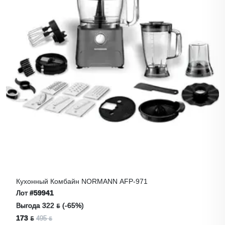
Кухонный Комбайн NORMANN AFP-971
Лот
#59941
Выгода 322 ƃ (-65%)
173 ƃ
495 ƃ