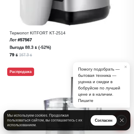
Термопот KITFORT KT-2514
Лот
#57567
Выгода 88.3 ƃ (-52%)
79 ƃ
167.3 ƃ
×
Помогу подобрать —
Распродажа
бытовая техника —
уценка и скидки в
бобруйске по лучшей
цене и в наличии.
Пишите
1
Мы используем cookies. Продолжая
А
Согласен
пользоваться сайтом, вы соглашаетесь с их
использованием.