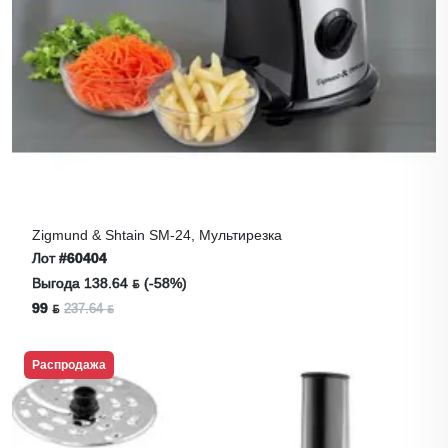
Zigmund & Shtain SM-24, Мультирезка
Лот
#60404
Выгода 138.64 ƃ (-58%)
99 ƃ
237.64 ƃ
Распродажа