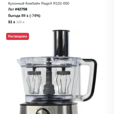
Кухонный Комбайн RageX R102-000
Лот
#42758
Выгода 89 ƃ (-74%)
31 ƃ
120 ƃ
Распродажа