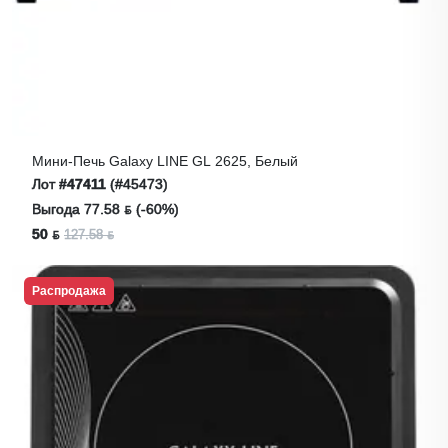
Мини-Печь Galaxy LINE GL 2625, Белый
Лот
#47411
(#45473)
Выгода 77.58 ƃ (-60%)
50 ƃ
127.58 ƃ
Распродажа