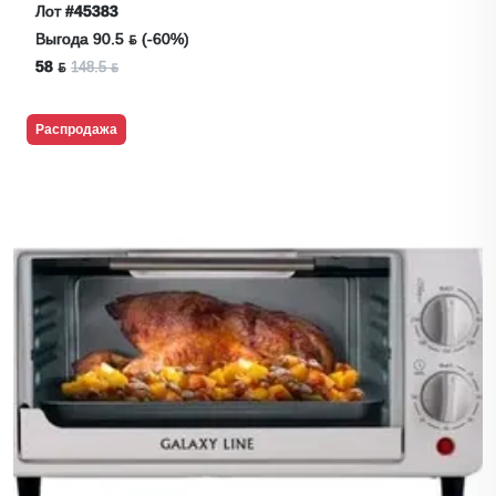
Белый
Лот
#45383
Выгода 90.5 ƃ (-60%)
58 ƃ
148.5 ƃ
Распродажа