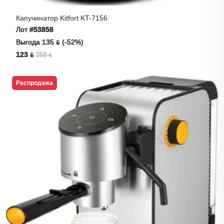
Капучинатор Kitfort KT-7156
Лот
#53858
Выгода 135 ƃ (-52%)
123 ƃ
258 ƃ
Распродажа