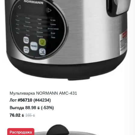
Мультиварка NORMANN AMC-431
Лот
#56710
(#44234)
Выгода 88.98 ƃ (-53%)
76.02 ƃ
165 ƃ
Распродажа