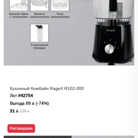
Кухонный Комбайн RageX R102-000
Лот
#42754
Выгода 89 ƃ (-74%)
31 ƃ
120 ƃ
Распродажа