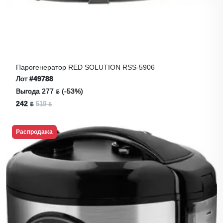
Парогенератор RED SOLUTION RSS-5906
Лот
#49788
Выгода 277 ƃ (-53%)
242 ƃ
519 ƃ
Распродажа