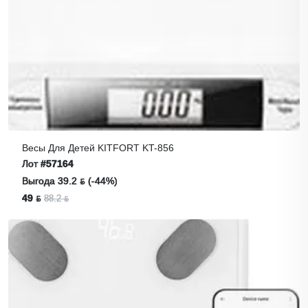
Весы Для Детей KITFORT KT-856
Лот
#57164
Выгода 39.2 ƃ (-44%)
49 ƃ
88.2 ƃ