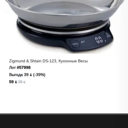
Zigmund & Shtain DS-123, Кухонные Весы
Лот
#57998
Выгода 39 ƃ (-39%)
59 ƃ
98 ƃ