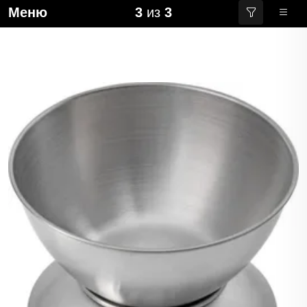
Меню
3
из
3