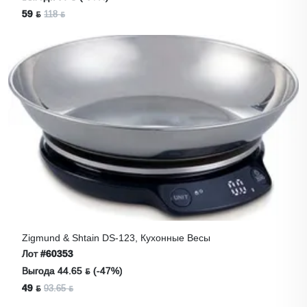
59 ƃ
118 ƃ
Zigmund & Shtain DS-123, Кухонные Весы
Лот
#60353
Выгода 44.65 ƃ (-47%)
49 ƃ
93.65 ƃ