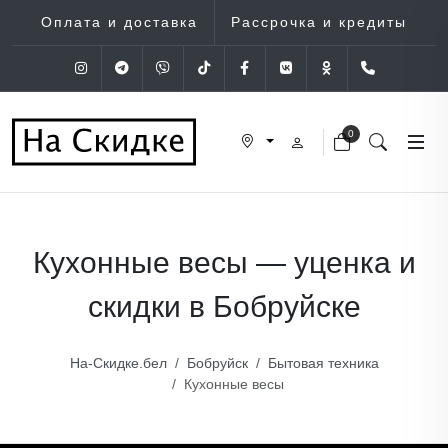
Оплата и доставка
Рассрочка и кредиты
Instagram
Telegram
Viber
Tik-Tok
Facebook
VK
OK
+375 (29
0
Кухонные весы — уценка и
скидки в Бобруйске
На-Скидке.бел
Бобруйск
Бытовая техника
Кухонные весы