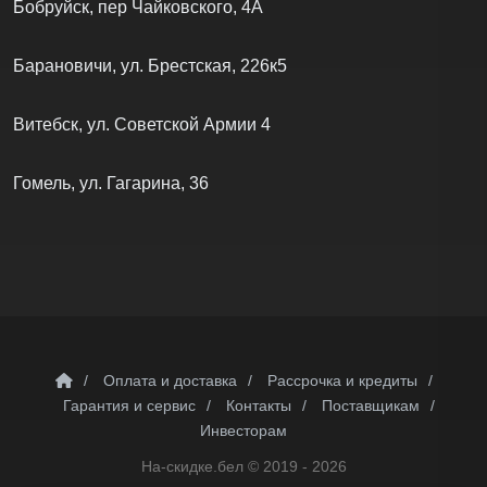
Бобруйск, пер Чайковского, 4А
Барановичи, ул. Брестская, 226к5
Витебск, ул. Советской Армии 4
Гомель, ул. Гагарина, 36
×
Помогу подобрать —
/
Оплата и доставка
/
Рассрочка и кредиты
/
кухонные весы —
Гарантия и сервис
/
Контакты
/
Поставщикам
/
уценка и скидки в
бобруйске по лучшей
Инвесторам
цене и в наличии.
На-скидке.бел ©
2019 - 2026
Пишите