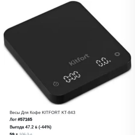
Весы Для Кофе KITFORT KT-843
Лот
#57165
Выгода 47.2 ƃ (-44%)
59 ƃ
106.2 ƃ