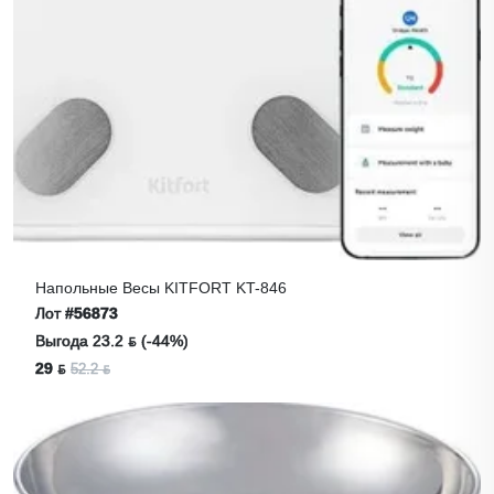
Напольные Весы KITFORT KT-846
Лот
#56873
Выгода 23.2 ƃ (-44%)
29 ƃ
52.2 ƃ