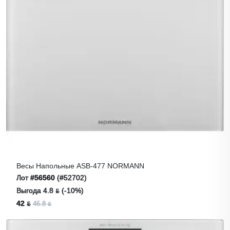
Весы Напольные ASB-477 NORMANN
Лот
#56560
(#52702)
Выгода 4.8 ƃ (-10%)
42 ƃ
46.8 ƃ