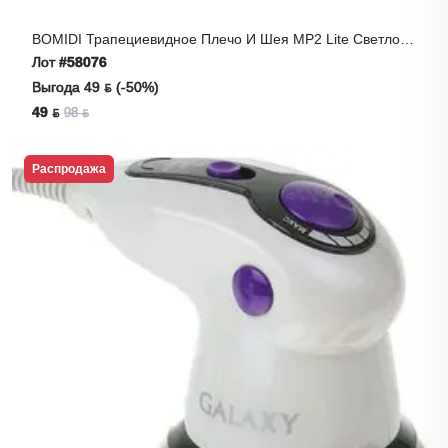
BOMIDI Трапециевидное Плечо И Шея MP2 Lite Светло-
Зеленый, Тип-C
Лот
#58076
Выгода 49 ƃ (-50%)
49 ƃ
98 ƃ
Распродажа