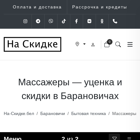
Оплата и доставка
Рассрочка и кредиты
Instagram
Telegram
Viber
Tik-Tok
Facebook
VK
OK
+375 (29
0
Массажеры — уценка и
скидки в Барановичах
На-Скидке.бел
Барановичи
Бытовая техника
Массажеры
Меню
2
из
2