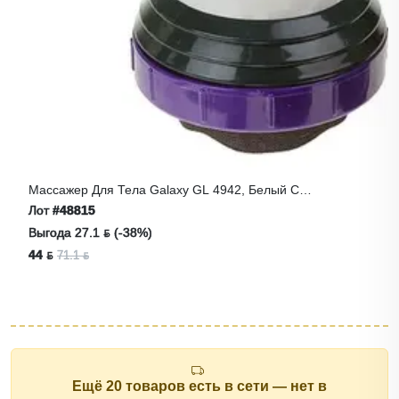
Массажер Для Тела Galaxy GL 4942, Белый С
Фиолетовым
Лот
#48815
Выгода 27.1 ƃ (-38%)
44 ƃ
71.1 ƃ
Ещё 20 товаров есть в сети — нет в