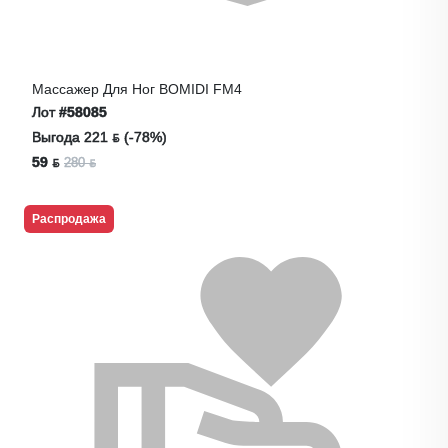
Массажер Для Ног BOMIDI FM4
Лот
#58085
Выгода 221 ƃ (-78%)
59 ƃ
280 ƃ
Распродажа