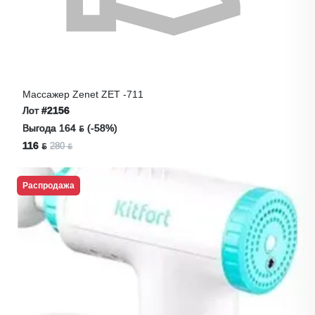
Массажер Zenet ZET -711
Лот
#2156
Выгода 164 ƃ (-58%)
116 ƃ
280 ƃ
Распродажа