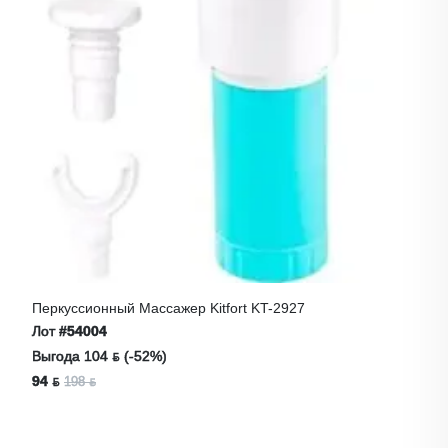
Перкуссионный Массажер Kitfort KT-2927
Лот
#54004
Выгода 104 ƃ (-52%)
94 ƃ
198 ƃ