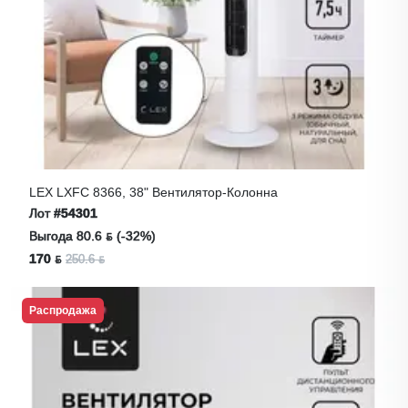
LEX LXFC 8366, 38" Вентилятор-Колонна
Лот
#54301
Выгода 80.6 ƃ (-32%)
170 ƃ
250.6 ƃ
Распродажа