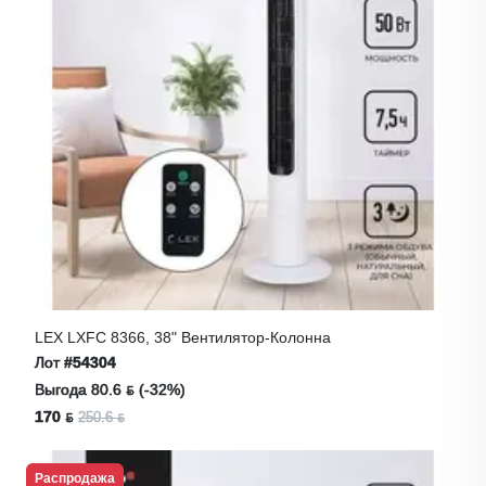
LEX LXFC 8366, 38" Вентилятор-Колонна
Лот
#54304
Выгода 80.6 ƃ (-32%)
170 ƃ
250.6 ƃ
Распродажа