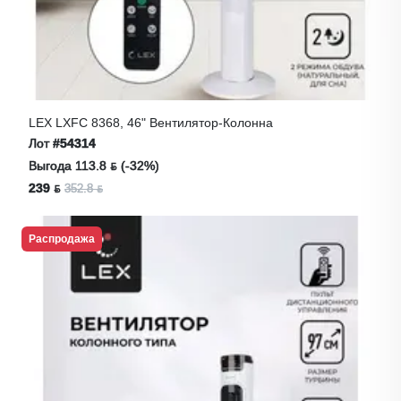
LEX LXFC 8368, 46" Вентилятор-Колонна
Лот
#54314
Выгода 113.8 ƃ (-32%)
239 ƃ
352.8 ƃ
Распродажа