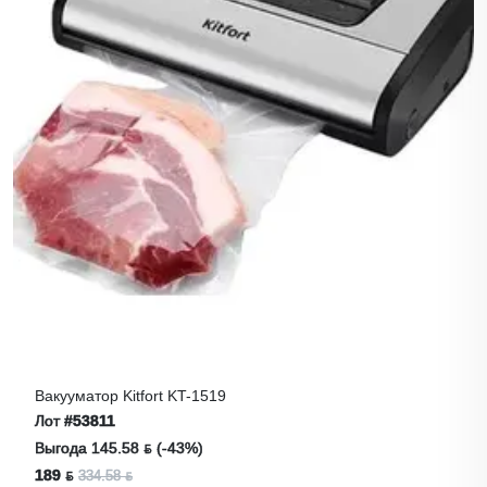
Вакууматор Kitfort KT-1519
Лот
#53811
Выгода 145.58 ƃ (-43%)
189 ƃ
334.58 ƃ