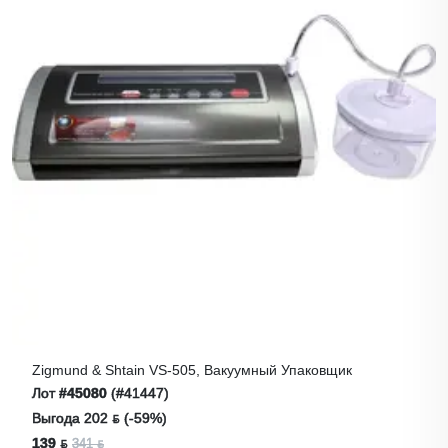
Zigmund & Shtain VS-505, Вакуумный Упаковщик
Лот
#45080
(#41447)
Выгода 202 ƃ (-59%)
139 ƃ
341 ƃ