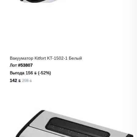
Вакууматор Kitfort KT-1502-1 Белый
Лот
#53807
Выгода 156 ƃ (-52%)
142 ƃ
298 ƃ