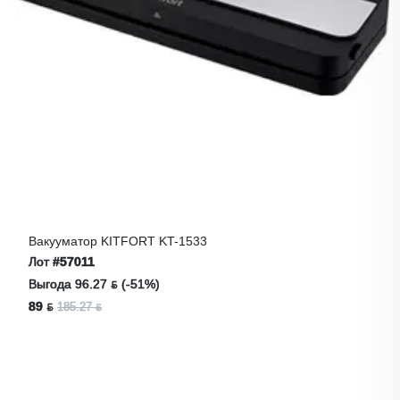
Вакууматор KITFORT KT-1533
Лот
#57011
Выгода 96.27 ƃ (-51%)
89 ƃ
185.27 ƃ