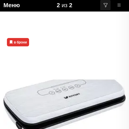
Меню
2
из
2
в брони