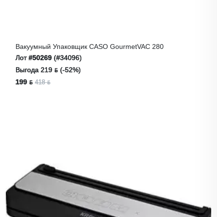
Вакуумный Упаковщик CASO GourmetVAC 280
Лот
#50269
(#34096)
Выгода 219 ƃ (-52%)
199 ƃ
418 ƃ