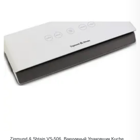
Zigmund & Shtain VS-506, Вакуумный Упаковщик Kuchen-