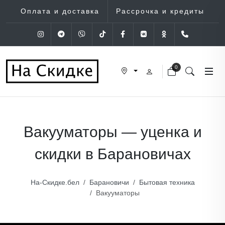
Оплата и доставка
Рассрочка и кредиты
Instagram
Telegram
Viber
Tik-Tok
Facebook
VK
OK
+375 (29
0
Вакууматоры — уценка и
скидки в Барановичах
На-Скидке.бел
Барановичи
Бытовая техника
Вакууматоры