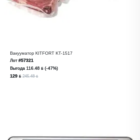
Вакууматор KITFORT KT-1517
Лот
#57321
Выгода 116.48 ƃ (-47%)
129 ƃ
245.48 ƃ