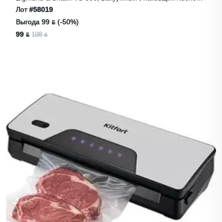
Profi
Лот
#58019
Выгода 99 ƃ (-50%)
99 ƃ
198 ƃ