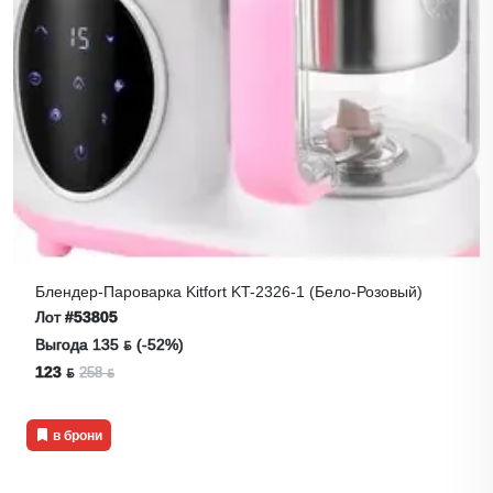
Блендер-Пароварка Kitfort KT-2326-1 (бело-Розовый)
Лот
#53805
Выгода 135 ƃ (-52%)
123 ƃ
258 ƃ
в брони