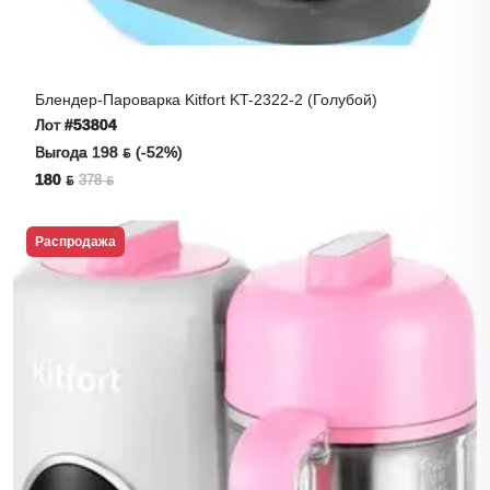
Блендер-Пароварка Kitfort KT-2322-2 (голубой)
Лот
#53804
Выгода 198 ƃ (-52%)
180 ƃ
378 ƃ
Распродажа