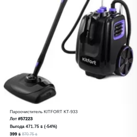
Пароочиститель KITFORT KT-933
Лот
#57223
Выгода 471.75 ƃ (-54%)
399 ƃ
870.75 ƃ