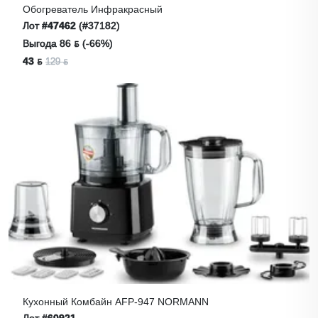
Обогреватель Инфракрасный
Лот
#47462
(#37182)
Выгода 86 ƃ (-66%)
43 ƃ
129 ƃ
Кухонный Комбайн AFP-947 NORMANN
Лот
#60921