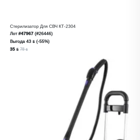
Стерилизатор Для СВЧ КТ-2304
Лот
#47967
(#26446)
Выгода 43 ƃ (-55%)
35 ƃ
78 ƃ