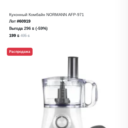
Кухонный Комбайн NORMANN AFP-971
Лот
#60919
Выгода 296 ƃ (-59%)
199 ƃ
495 ƃ
Распродажа