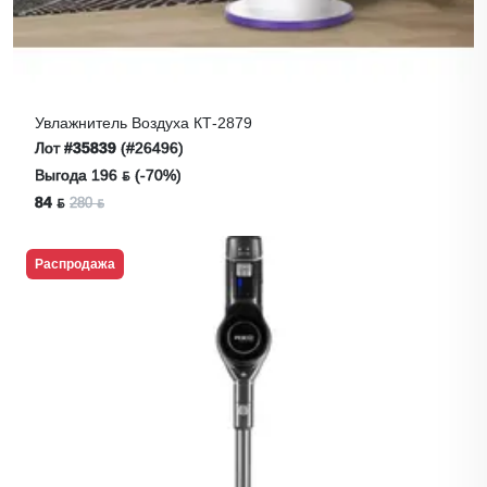
Увлажнитель Воздуха КТ-2879
Лот
#35839
(#26496)
Выгода 196 ƃ (-70%)
84 ƃ
280 ƃ
Распродажа