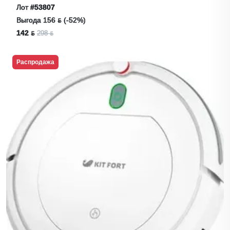
Лот
#53807
Выгода 156 ƃ (-52%)
142 ƃ
298 ƃ
Распродажа