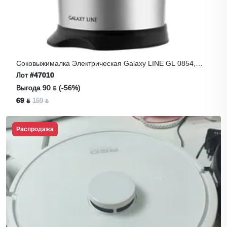
Соковыжималка Электрическая Galaxy LINE GL 0854,
Серебристый
Лот
#47010
Выгода 90 ƃ (-56%)
69 ƃ
159 ƃ
Распродажа