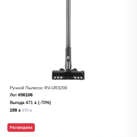
Ручной Пылесос RV-UR3200
Лот
#36106
Выгода 471 ƃ (-70%)
199 ƃ
670 ƃ
Распродажа