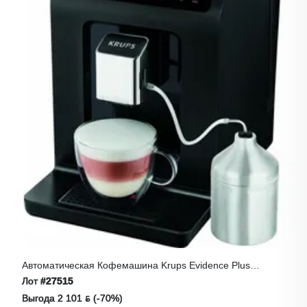
Автоматическая Кофемашина Krups Evidence Plus
EA894810
Лот
#27515
Выгода 2 101 ƃ (-70%)