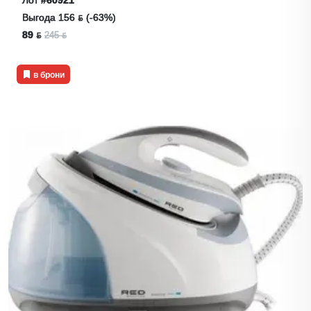
Выгода 156 ƃ (-63%)
89 ƃ
245 ƃ
в брони