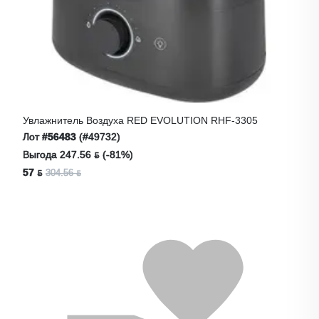
Увлажнитель Воздуха RED EVOLUTION RHF-3305
Лот
#56483
(#49732)
Выгода 247.56 ƃ (-81%)
57 ƃ
304.56 ƃ