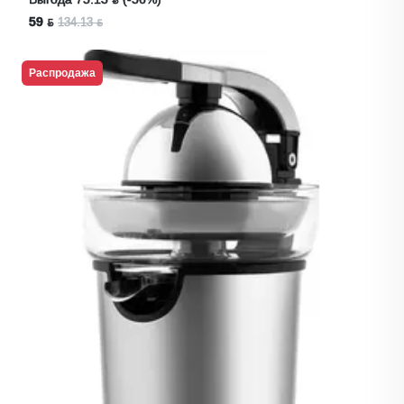
59 ƃ
134.13 ƃ
Распродажа