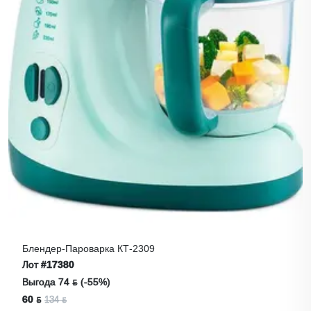
Блендер-Пароварка КТ-2309
Лот
#17380
Выгода 74 ƃ (-55%)
60 ƃ
134 ƃ