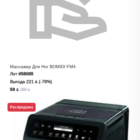
Массажер Для Ног BOMIDI FM4
Лот
#58085
Выгода 221 ƃ (-78%)
59 ƃ
280 ƃ
Распродажа