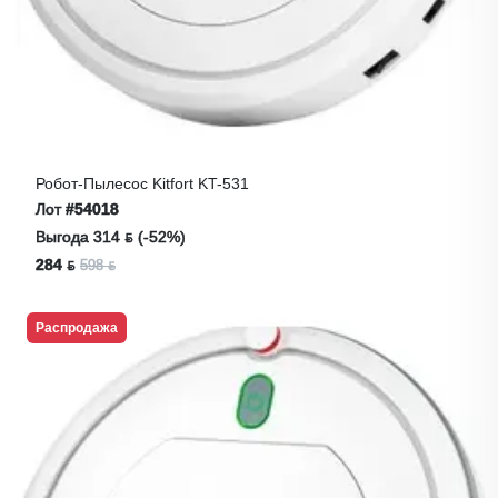
Робот-Пылесос Kitfort KT-531
Лот
#54018
Выгода 314 ƃ (-52%)
284 ƃ
598 ƃ
Распродажа