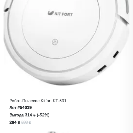
Робот-Пылесос Kitfort KT-531
Лот
#54019
Выгода 314 ƃ (-52%)
284 ƃ
598 ƃ