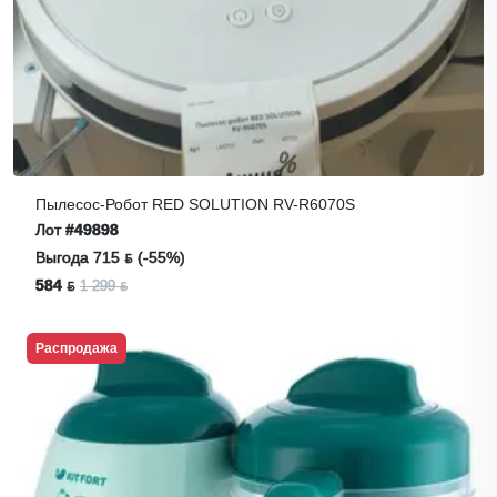
Пылесос-Робот RED SOLUTION RV-R6070S
Лот
#49898
Выгода 715 ƃ (-55%)
584 ƃ
1 299 ƃ
Распродажа