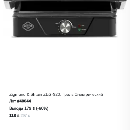
Zigmund & Shtain ZEG-920, Гриль Электрический
Лот
#40044
Выгода 179 ƃ (-60%)
118 ƃ
297 ƃ